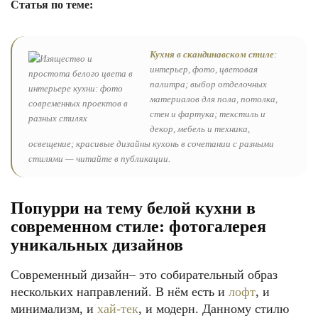
Статья по теме:
Кухня в скандинавском стиле
:
интерьер, фото, цветовая
палитра; выбор отделочных
материалов для пола, потолка,
стен и фартука; текстиль и
декор, мебель и техника,
освещение; красивые дизайны кухонь в сочетании с разными
стилями — читайте в публикации.
Попурри на тему белой кухни в
современном стиле: фотогалерея
уникальных дизайнов
Современный дизайн– это собирательный образ
нескольких направлений. В нём есть и
лофт
, и
минимализм, и
хай-тек
, и модерн. Данному стилю