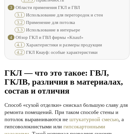
2.3.5
Практичность
3
Области применения ГКЛ и ГВЛ
3.1
Использование для перегородок и стен
3.2
Применение для потолка
3.3
Использование в интерьере
4
Обзор ГКЛ и ГВЛ фирмы «Knauf»
4.1
Характеристики и размеры продукции
4.2
ГКЛ Кнауф: особые характеристики
ГКЛ — что это такое: ГВЛ,
ГКЛВ, различия в материалах,
состав и отличия
Способ «сухой отделки» снискал большую славу для
ремонта помещений. При таком способе стены и
потолок выравниваются не
штукатурной смесью
, а
гипсоволокнистыми или
гипсокартонными
изделиями
. Такой материал позволяет снизить