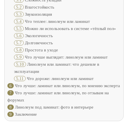
5.1
Сложность укладки
5.2
Влагостойкость
5.3
Звукоизоляция
5.4
Что теплее: линолеум или ламинат
5.5
Можно ли использовать в системе «тёплый пол»
5.6
Экологичность
5.7
Долговечность
5.8
Простота в уходе
5.9
Что лучше выглядит: линолеум или ламинат
5.10
Линолеум или ламинат: что дешевле в
эксплуатации
5.11
Что дороже: линолеум или ламинат
6
Что лучше: ламинат или линолеум, по мнению эксперта
7
Что лучше: ламинат или линолеум, по отзывам на
форумах
8
Линолеум под ламинат: фото в интерьере
9
Заключение