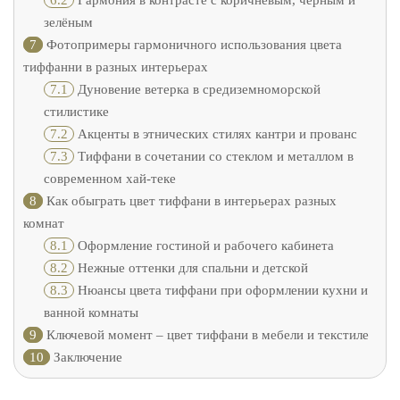
6.2
Гармония в контрасте с коричневым, чёрным и
зелёным
7
Фотопримеры гармоничного использования цвета
тиффанни в разных интерьерах
7.1
Дуновение ветерка в средиземноморской
стилистике
7.2
Акценты в этнических стилях кантри и прованс
7.3
Тиффани в сочетании со стеклом и металлом в
современном хай-теке
8
Как обыграть цвет тиффани в интерьерах разных
комнат
8.1
Оформление гостиной и рабочего кабинета
8.2
Нежные оттенки для спальни и детской
8.3
Нюансы цвета тиффани при оформлении кухни и
ванной комнаты
9
Ключевой момент – цвет тиффани в мебели и текстиле
10
Заключение