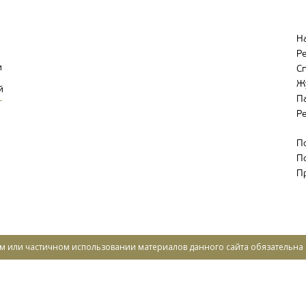
Н
Р
и
С
Ж
й
П
-
Р
П
П
П
ом или частичном использовании материалов данного сайта обязательна 