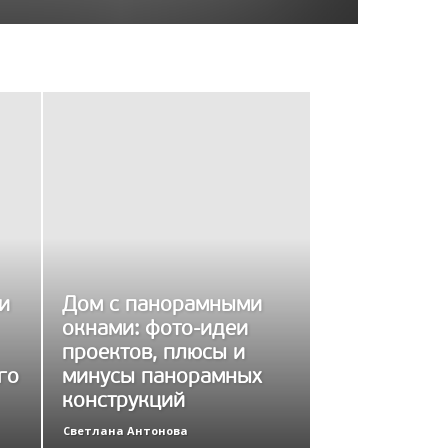
и
Дом с панорамными
окнами: фото-идеи
проектов, плюсы и
го
минусы панорамных
конструкций
Светлана Антонова