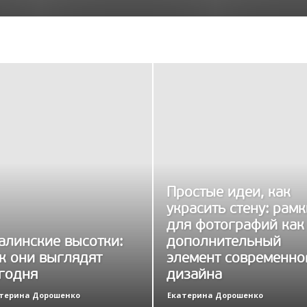
Простые идеи, как
украсить стену: рамк
для фотографий как
алинские высотки:
дополнительный
к они выглядят
элемент современно
годня
дизайна
терина Дорошенко
Екатерина Дорошенко