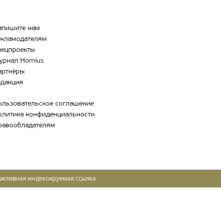
апишите нам
екламодателям
пецпроекты
урнал Homius
артнёры
едакция
ользовательское соглашение
олитика конфиденциальности
равообладателям
активная индексируемая ссылка.