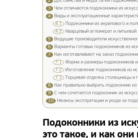
2
Достоинства и недостатки подоконнико
3
Чем отличаются подоконники из искусс
4
Виды и эксплуатационные характеристи
4.1
Подоконники из акрилового и пол
4.2
Кварцевый агломерат и литьевой 
5
Ведущие производители искусственного
6
Варианты готовых подоконников из ис
7
Как изготавливают на заказ подоконни
7.1
Форма и размеры подоконников из
7.2
Изготовление подоконников из ис
7.3
Торцевая отделка столешницы и п
8
Как правильно выбрать подоконник из 
9
С чем сочетается подоконник из искус
10
Нюансы эксплуатации и ухода за подо
Подоконники из иск
это такое, и как он