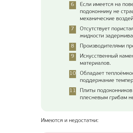
Если имеется на пов
подоконнику не стра
механические воздей
Отсутствует пористая
жидкости задерживат
Производителями пр
Искусственный камен
материалов.
Обладает теплоёмко
поддержание темпер
Плиты подоконников 
плесневым грибам не
Имеются и недостатки: