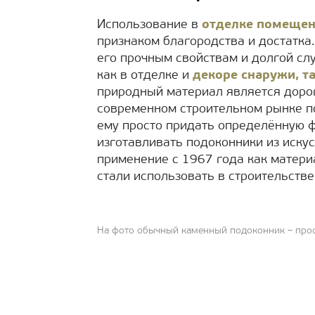
Использование в
отделке помеще
признаком благородства и достатка
его прочным свойствам и долгой сл
как в отделке и
декоре снаружи, т
природный материал является доро
современном строительном рынке по
ему просто придать определённую ф
изготавливать подоконники из иску
применение с 1967 года как материа
стали использовать в строительстве
На фото обычный каменный подоконник – прос