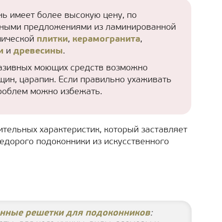
ь имеет более высокую цену, по
ными предложениями из ламинированной
мической
плитки
,
керамогранита
,
и
и
древесины
.
азивных моющих средств возможно
ин, царапин. Если правильно ухаживать
проблем можно избежать.
тельных характеристик, который заставляет
 недорого подоконники из искусственного
нные решетки для подоконников
: