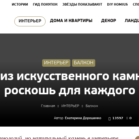
ИСТОРИИ
ГИД ПОКУПОК
ЗВЁЗДЫ ПОКАЗЫВАЮТ
DIY HOMIUS
СП
ДОМА И КВАРТИРЫ
ДЕКОР
ЛАНД
ИНТЕРЬЕР
ИНТЕРЬЕР
БАЛКОН
из искусственного камн
роскошь для каждого
Главная
ИНТЕРЬЕР
Балкон
Автор
Екатерина Дорошенко
13597
0
нологий, но натуральный камень в интерьере