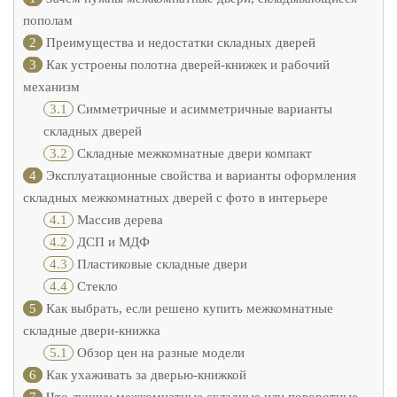
пополам
2
Преимущества и недостатки складных дверей
3
Как устроены полотна дверей-книжек и рабочий
механизм
3.1
Симметричные и асимметричные варианты
складных дверей
3.2
Складные межкомнатные двери компакт
4
Эксплуатационные свойства и варианты оформления
складных межкомнатных дверей с фото в интерьере
4.1
Массив дерева
4.2
ДСП и МДФ
4.3
Пластиковые складные двери
4.4
Стекло
5
Как выбрать, если решено купить межкомнатные
складные двери-книжка
5.1
Обзор цен на разные модели
6
Как ухаживать за дверью-книжкой