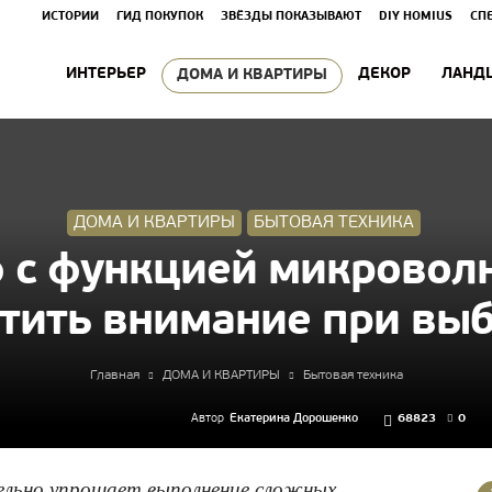
ИСТОРИИ
ГИД ПОКУПОК
ЗВЁЗДЫ ПОКАЗЫВАЮТ
DIY HOMIUS
СП
ИНТЕРЬЕР
ДЕКОР
ЛАНД
ДОМА И КВАРТИРЫ
ДОМА И КВАРТИРЫ
БЫТОВАЯ ТЕХНИКА
 с функцией микроволн
тить внимание при вы
Главная
ДОМА И КВАРТИРЫ
Бытовая техника
Автор
Екатерина Дорошенко
68823
0
ельно упрощает выполнение сложных