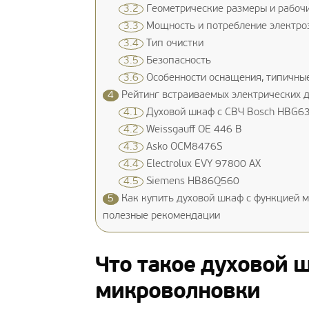
3.2
Геометрические размеры и рабоч
3.3
Мощность и потребление электро
3.4
Тип очистки
3.5
Безопасность
3.6
Особенности оснащения, типичны
4
Рейтинг встраиваемых электрических 
4.1
Духовой шкаф с СВЧ Bosch HBG6
4.2
Weissgauff OE 446 B
4.3
Asko OCM8476S
4.4
Electrolux EVY 97800 AX
4.5
Siemens HB86Q560
5
Как купить духовой шкаф с функцией м
полезные рекомендации
Что такое духовой 
микроволновки