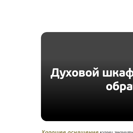
HOMIUS
Духовой шкаф
обра
кухни значит
Хорошее оснащение