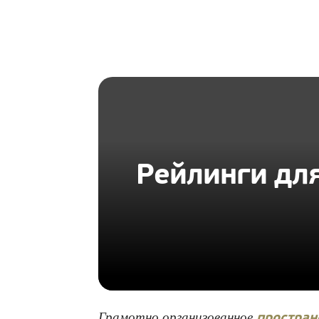
HOMIUS
Рейлинги для
Грамотно организованное
простран