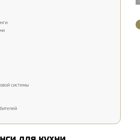
инги
ни
овой системы
бителей
инги для кухни