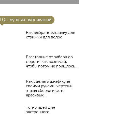
ТОП лучших публикаций
Как выбрать машинку для
стрижки для волос
Расстояние от забора до
дороги: как возвести,
чтобы потом не пришлось...
Как сделать шкаф-купе
своими руками: чертежи,
этапы сборки и фото
красивых...
Топ-5 идей для
экстренного