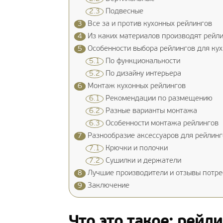
2.3
Подвесные
3
Все за и против кухонных рейлингов
4
Из каких материалов производят рейл
5
Особенности выбора рейлингов для кух
5.1
По функциональности
5.2
По дизайну интерьера
6
Монтаж кухонных рейлингов
6.1
Рекомендации по размещению
6.2
Разные варианты монтажа
6.3
Особенности монтажа рейлингов
7
Разнообразие аксессуаров для рейлинг
7.1
Крючки и полочки
7.2
Сушилки и держатели
8
Лучшие производители и отзывы потре
9
Заключение
Что это такое: рейл