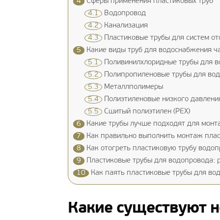
4
Сферы применения пластиковых труб
4.1
Водопровод
4.2
Канализация
4.3
Пластиковые трубы для систем от
5
Какие виды труб для водоснабжения ч
5.1
Поливинилхлоридные трубы для в
5.2
Полипропиленовые трубы для во
5.3
Металлполимеры
5.4
Полиэтиленовые низкого давлени
5.5
Сшитый полиэтилен (РЕХ)
6
Какие трубы лучше подходят для монт
7
Как правильно выполнить монтаж плас
8
Как отогреть пластиковую трубу водоп
9
Пластиковые трубы для водопровода: 
10
Как паять пластиковые трубы для во
Какие существуют н