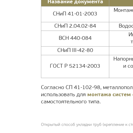
Название документа
Монтаж
СНиП 41-01-2003
СНиП 2.04.02-84
Водос
И
ВСН 440-084
СНиП III-42-80
Напорн
ГОСТ Р 52134-2003
и с
Согласно СП 41-102-98, металлопо
использовать для
монтажа систем
самостоятельного типа.
Открытый способ укладки труб (крепление к ст