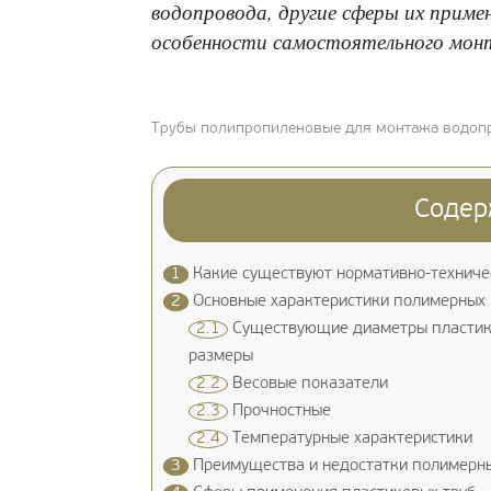
водопровода, другие сферы их приме
особенности самостоятельного мо
Трубы полипропиленовые для монтажа водоп
Содер
1
Какие существуют нормативно-техниче
2
Основные характеристики полимерных 
2.1
Существующие диаметры пластико
размеры
2.2
Весовые показатели
2.3
Прочностные
2.4
Температурные характеристики
3
Преимущества и недостатки полимерн