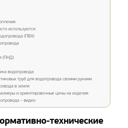
опления
асто используются
одопровода (ПВХ)
допровода
я (ПНД)
ажа водопровода
тиковых труб для водопровода своими руками
ровода в земле
размеры и ориентировочные цены на изделия
допровода – видео
ормативно-технические