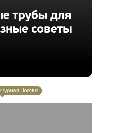
е трубы для
езные советы
Журнал Homius