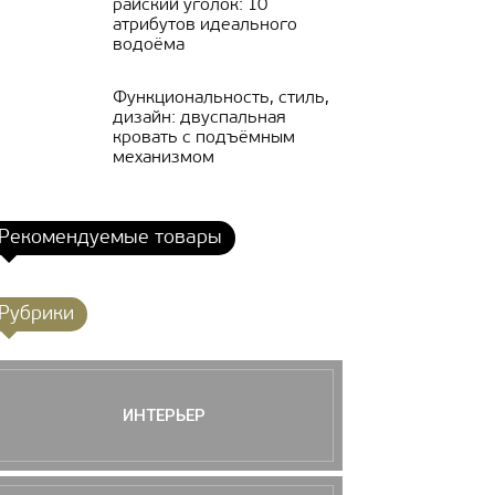
райский уголок: 10
атрибутов идеального
водоёма
Функциональность, стиль,
дизайн: двуспальная
кровать с подъёмным
механизмом
Рекомендуемые товары
Рубрики
ИНТЕРЬЕР