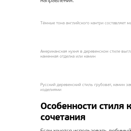
направления.
Тёмные тона английского кантри составляет м
Американская кухня в деревенском стиле выгл
каменная отделка или камин
Русский деревенский стиль грубоват, камин з
изделиями
Особенности стиля к
сочетания