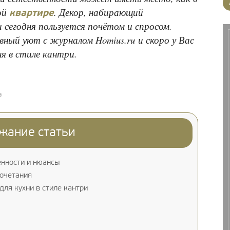
кой
. Декор, набирающий
квартире
 сегодня пользуется почётом и спросом.
ный уют с журналом Homius.ru и скоро у Вас
я в стиле кантри.
а
жание статьи
енности и нюансы
сочетания
ля кухни в стиле кантри