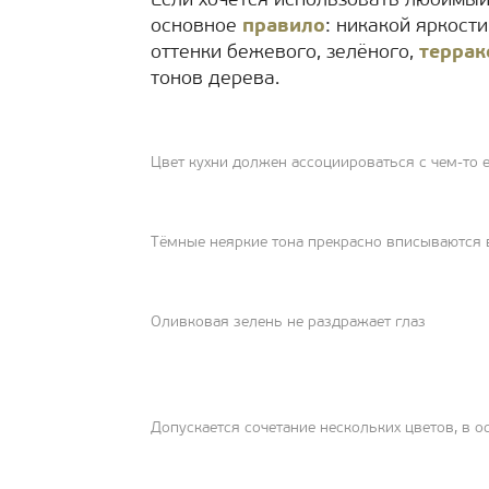
Если хочется использовать любимый 
основное
правило
: никакой яркост
оттенки бежевого, зелёного,
террак
тонов дерева.
Цвет кухни должен ассоциироваться с чем-то 
Тёмные неяркие тона прекрасно вписываются 
Оливковая зелень не раздражает глаз
Допускается сочетание нескольких цветов, в 