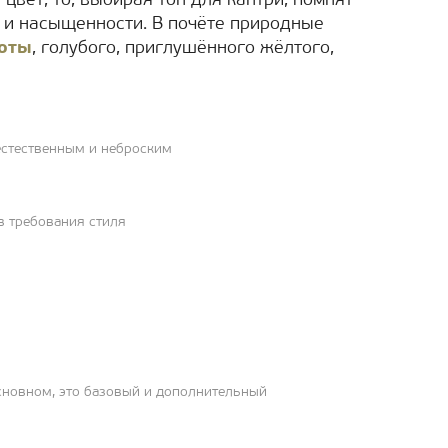
цвет, то, выбирая тон для кантри, помнят
и и насыщенности. В почёте природные
оты
, голубого, приглушённого жёлтого,
естественным и неброским
в требования стиля
основном, это базовый и дополнительный