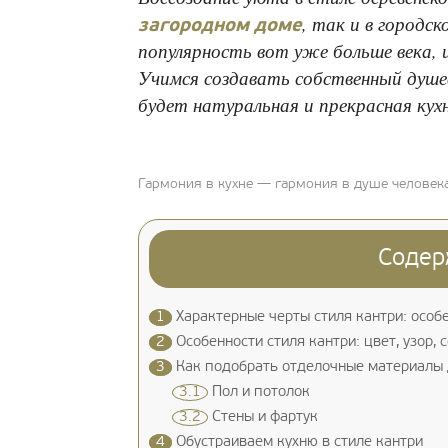
, так и в городс
загородном доме
популярность вот уже больше века, и
Учимся создавать собственный душев
будет натуральная и прекрасная кухн
Гармония в кухне — гармония в душе человек
Содер
1
Характерные черты стиля кантри: особ
2
Особенности стиля кантри: цвет, узор, 
3
Как подобрать отделочные материалы д
3.1
Пол и потолок
3.2
Стены и фартук
4
Обустраиваем кухню в стиле кантри