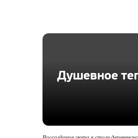
HOMIUS
Душевное теп
Воссоздание уюта в стиле деревенс