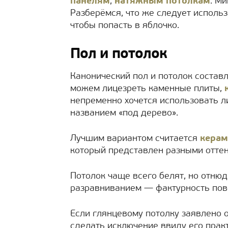
панелям
,
натяжным потолкам
. М
Разберёмся, что же следует использ
чтобы попасть в яблочко.
Пол и потолок
Канонический пол и потолок состав
можем лицезреть каменные плиты,
непременно хочется использовать ли
названием «под дерево».
Лучшим вариантом считается
керам
который представлен разными оттен
Потолок чаще всего белят, но отню
разравниванием — фактурность пове
Если глянцевому потолку заявлено 
сделать исключение ввиду его практ