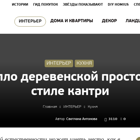
ИСТОРИИ
ГИД ПОКУПОК
ЗВЁЗДЫ ПОКАЗЫВАЮТ
DIY HOMIUS
СП
ДОМА И КВАРТИРЫ
ДЕКОР
ЛАНД
ИНТЕРЬЕР
ИНТЕРЬЕР
КУХНЯ
ло деревенской просто
стиле кантри
Главная
ИНТЕРЬЕР
Кухня
Автор
Светлана Антонова
3110
0
кой естественности может иметь место, как в