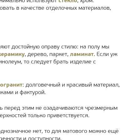
инимально используют
стекло
, хром.
овать в качестве отделочных материалов,
ляют достойную оправу стилю: на полу мы
керамику
, дерево, паркет,
ламинат
. Если уж
нолеум, то следует брать изделие с
огранит
: долговечный и красивый материал,
ками и фактурой.
дь перед этим не озадачиваются чрезмерным
рхностей только приветствуется.
однозначное нет, то для матового можно ещё
ичности и доступности.