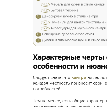
4.1
Мебель для кухни в стиле кантри
4.2
Бытовая техника
5
Декорируем кухню в стиле кантри
5.1
Нужен ли для кантри текстиль и к
5.2
Аксессуары для кухонного кантри
6
Освещение деревенского стиля
7
Дизайн и планировка кухни в стиле кан
Характерные черты 
особенности и нюан
Следует знать, что
кантри
не являет
каждая местность привносит свои к
потребностей.
Тем не менее, есть общие характерн
запоминающийся душевный стиль: