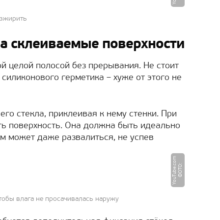
езжирить
на склеиваемые поверхности
й целой полосой без прерывания. Не стоит
силиконового герметика – хуже от этого не
го стекла, приклеивая к нему стенки. При
ть поверхность. Она должна быть идеально
ум может даже развалиться, не успев
m
Ф
О
Т
О
:
Y
o
u
T
u
b
e.
c
o
тобы влага не просачивалась наружу