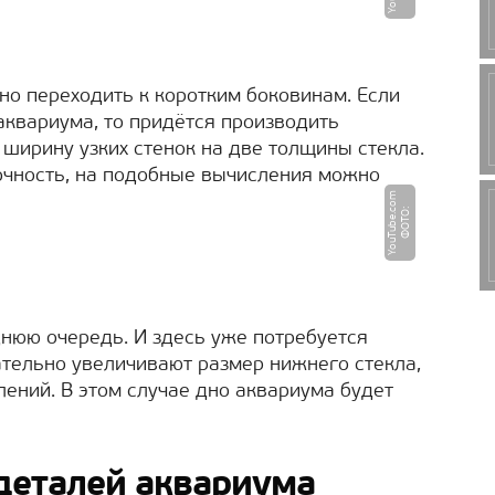
но переходить к коротким боковинам. Если
аквариума, то придётся производить
ширину узких стенок на две толщины стекла.
очность, на подобные вычисления можно
m
Ф
О
Т
О
:
Y
o
u
T
u
b
e.
c
o
нюю очередь. И здесь уже потребуется
ательно увеличивают размер нижнего стекла,
лений. В этом случае дно аквариума будет
деталей аквариума