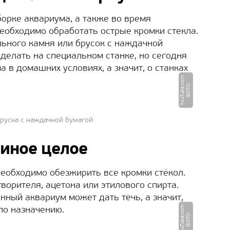
борке аквариума, а также во время
необходимо обработать острые кромки стекла.
льного камня или брусок с наждачной
о делать на специальном станке, но сегодня
а в домашних условиях, а значит, о станках
m
Ф
О
Т
О
:
Y
o
u
T
u
b
e.
c
o
руска с наждачной бумагой
диное целое
еобходимо обезжирить все кромки стёкол.
ворителя, ацетона или этилового спирта.
анный аквариум может дать течь, а значит,
m
по назначению.
Ф
О
Т
О
:
Y
o
u
T
u
b
e.
c
o