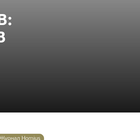
В:
В
Журнал Homius