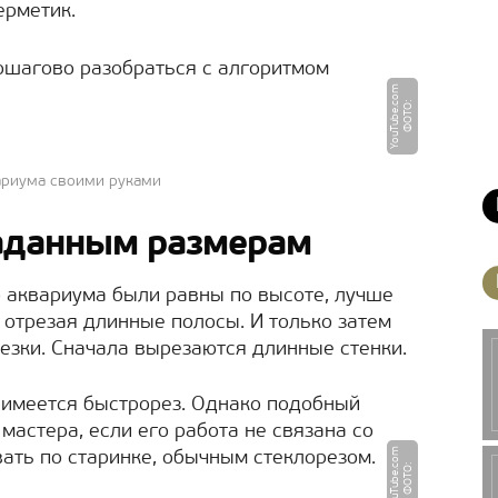
ерметик.
пошагово разобраться с алгоритмом
m
Ф
О
Т
О
:
Y
o
u
T
u
b
e.
c
o
вариума своими руками
заданным размерам
о аквариума были равны по высоте, лучше
, отрезая длинные полосы. И только затем
езки. Сначала вырезаются длинные стенки.
й имеется быстрорез. Однако подобный
мастера, если его работа не связана со
m
вать по старинке, обычным стеклорезом.
Ф
О
Т
О
:
Y
o
u
T
u
b
e.
c
o