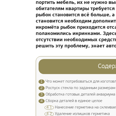
портить мебель, их не нужно в
обитателям квартиры требуется
рыбок становится всё больше, а
становится необходим дополнит
икромёта рыбок приходится отс
полакомились икринками. Здес
отсутствии необходимых средст
решить эту проблему, знает авт
Содер
1
Что может потребоваться для изготов
2
Роспуск стекла по заданным размерам
3
Обработка готовых деталей аквариума
4
Сборка деталей в единое целое
4.1
Нанесение герметика на склеива
4.2
Удаление излишков герметика