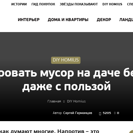
ИСТОРИИ
ГИД ПОКУПОК
ЗВЁЗДЫ ПОКАЗЫВАЮТ
DIY HOMIUS
СП
ИНТЕРЬЕР
ДОМА И КВАРТИРЫ
ДЕКОР
ЛАНД
DIY HOMIUS
ровать мусор на даче б
даже с пользой
Главная
DIY Homius
Автор
Сергей Германцев
5205
0
 как думают многие. Напротив – это