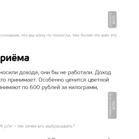
u
Ф
О
Т
О
:
p
s
y
c
o
p.
r
сознание, что вы кому-то помогли, тем более что вам это
приёма
носили дохода, они бы не работали. Доход
 кто принимает. Особенно ценится цветной
инимают по 600 рублей за килограмм,
a
Ф
О
Т
О
:
m
e
t
a
l
l
o
l
o
m.
c
k.
u
 р/кг – так зачем его выбрасывать?