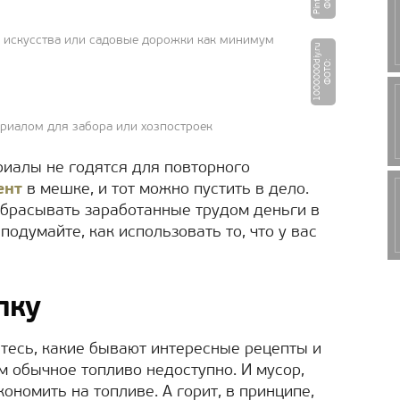
 искусства или садовые дорожки как минимум
u
Ф
О
Т
О
:
1
0
0
0
0
0
0
di
y.
r
ериалом для забора или хозпостроек
риалы не годятся для повторного
ент
в мешке, и тот можно пустить в дело.
ыбрасывать заработанные трудом деньги в
подумайте, как использовать то, что у вас
опку
итесь, какие бывают интересные рецепты и
м обычное топливо недоступно. И мусор,
ономить на топливе. А горит, в принципе,