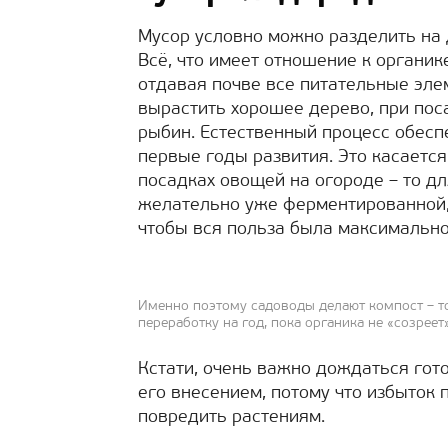
Мусор условно можно разделить на 
Всё, что имеет отношение к органик
отдавая почве все питательные элеме
вырастить хорошее дерево, при пос
рыбин. Естественный процесс обесп
первые годы развития. Это касается
посадках овощей на огороде – то дл
желательно уже ферментированной,
чтобы вся польза была максимально
Именно поэтому садоводы делают компост – то
переработку на год, пока органика не «созреет
Кстати, очень важно дождаться гот
его внесением, потому что избыток 
повредить растениям.