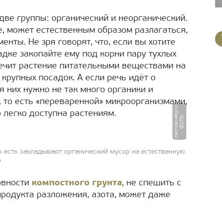
две группы: органический и неорганический.
е, может естественным образом разлагаться,
нты. Не зря говорят, что, если вы хотите
адке закопайте ему под корни пару тухлых
ечит растение питательными веществами на
 крупных посадок. А если речь идёт о
я них нужно не так много органики и
 то есть «переваренной» микроорганизмами,
u
 легко доступна растениям.
Ф
О
Т
О
:
r
a
z
n
y
e
c
v
e
t
y.
r
 есть закладывают органический мусор на естественную
»
овности
компостного грунта
, не спешить с
продукта разложения, азота, может даже