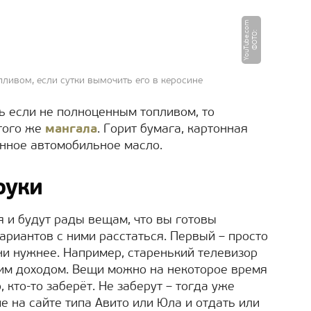
m
Ф
О
Т
О
:
Y
o
u
T
u
b
e.
c
o
ливом, если сутки вымочить его в керосине
ь если не полноценным топливом, то
того же
мангала
. Горит бумага, картонная
анное автомобильное масло.
руки
я и будут рады вещам, что вы готовы
вариантов с ними расстаться. Первый – просто
ни нужнее. Например, старенький телевизор
им доходом. Вещи можно на некоторое время
 кто-то заберёт. Не заберут – тогда уже
е на сайте типа Авито или Юла и отдать или