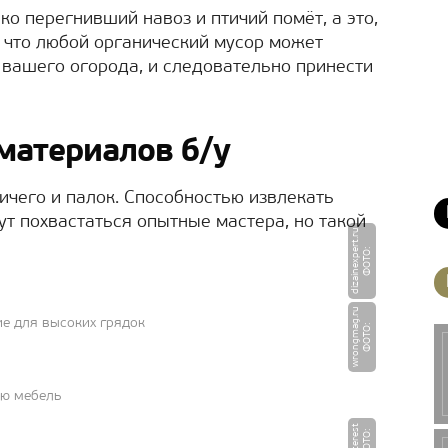
о перегнивший навоз и птичий помёт, а это,
т, что любой органический мусор может
вашего огорода, и следовательно принести
материалов б/у
ичего и палок. Способностью извлекать
ут похвастаться опытные мастера, но такой
u
Ф
О
Т
О
:
di
z
ai
n
e
x
p
e
r
t.
r
u
е для высоких грядок
Ф
О
Т
О
:
w
r
o
n
g
m
a
g.
r
ую мебель
t
Ф
О
Т
О
:
Pi
n
t
e
r
e
s