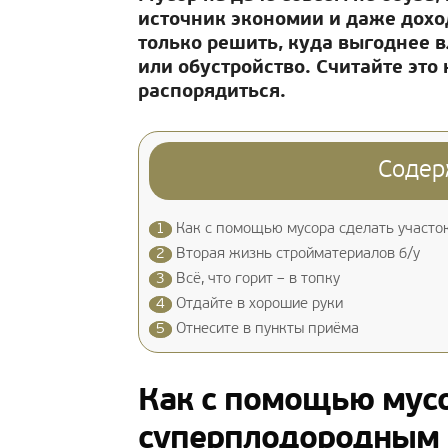
источник экономии и даже дохо
только решить, куда выгоднее в
или обустройство. Считайте это
распорядиться.
Содер
1
Как с помощью мусора сделать участо
2
Вторая жизнь стройматериалов б/у
3
Всё, что горит – в топку
4
Отдайте в хорошие руки
5
Отнесите в пункты приёма
Как с помощью мусо
суперплодородным