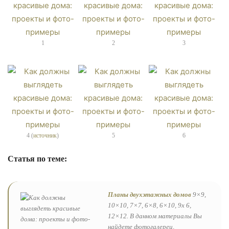
1
2
3
4 (
источник
)
5
6
Статья по теме:
Планы двухэтажных домов
9×9,
10×10, 7×7, 6×8, 6×10, 9х 6,
12×12. В данном материалы Вы
найдете фотогалереи,