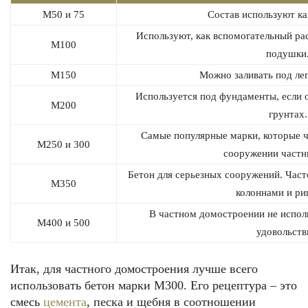
М50 и 75
Состав используют ка
Используют, как вспомогательный рас
М100
подушки
М150
Можно заливать под лег
Используется под фундаменты, если
М200
грунтах.
Самые популярные марки, которые ч
М250 и 300
сооружении частн
Бетон для серьезных сооружений. Част
М350
колоннами и ри
В частном домостроении не испол
М400 и 500
удовольств
Итак, для частного домостроения лучше всего
использовать бетон марки М300. Его рецептура – это
смесь
цемента
, песка и щебня в соотношении