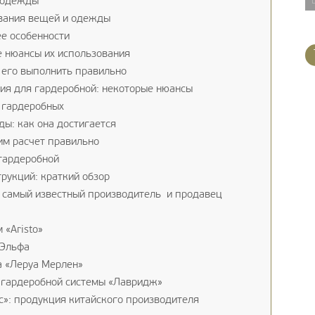
 одежды
вания вещей и одежды
ее особенности
 нюансы их использования
 его выполнить правильно
ия для гардеробной: некоторые нюансы
 гардеробных
ы: как она достигается
им расчет правильно
гардеробной
рукций: краткий обзор
 самый известный производитель и продавец
«Aristo»
 Эльфа
а «Леруа Мерлен»
 гардеробной системы «Лавридж»
с»: продукция китайского производителя