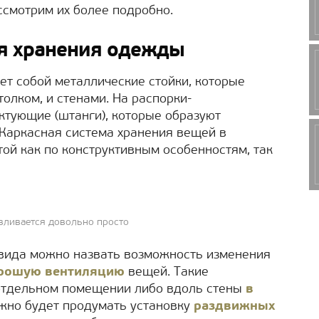
ссмотрим их более подробно.
я хранения одежды
ет собой металлические стойки, которые
олком, и стенами. На распорки-
тующие (штанги), которые образуют
 Каркасная система хранения вещей в
той как по конструктивным особенностям, так
авливается довольно просто
вида можно назвать возможность изменения
рошую вентиляцию
вещей. Такие
отдельном помещении либо вдоль стены
в
ужно будет продумать установку
раздвижных