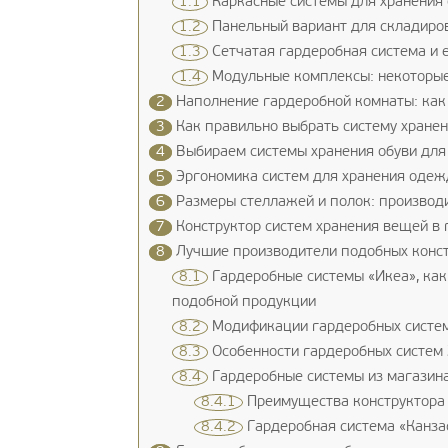
1.1
Каркасные системы для хранения
1.2
Панельный вариант для складиро
1.3
Сетчатая гардеробная система и 
1.4
Модульные комплексы: некоторые
2
Наполнение гардеробной комнаты: как
3
Как правильно выбрать систему хранен
4
Выбираем системы хранения обуви для
5
Эргономика систем для хранения одежд
6
Размеры стеллажей и полок: производ
7
Конструктор систем хранения вещей в 
8
Лучшие производители подобных конст
8.1
Гардеробные системы «Икеа», как
подобной продукции
8.2
Модификации гардеробных систем 
8.3
Особенности гардеробных систем
8.4
Гардеробные системы из магазин
8.4.1
Преимущества конструктора
8.4.2
Гардеробная система «Канза