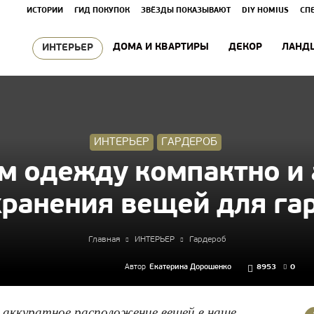
ИСТОРИИ
ГИД ПОКУПОК
ЗВЁЗДЫ ПОКАЗЫВАЮТ
DIY HOMIUS
СП
ДОМА И КВАРТИРЫ
ДЕКОР
ЛАНД
ИНТЕРЬЕР
ИНТЕРЬЕР
ГАРДЕРОБ
 одежду компактно и 
хранения вещей для га
Главная
ИНТЕРЬЕР
Гардероб
Автор
Екатерина Дорошенко
8953
0
аккуратное расположение вещей в наше