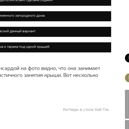
и дополнительно сделана лоджия
еменного загородного дома
еский дачный вариант
а и гаража под одной крышей
нсардой на фото видно, что она занимает
частичного занятия крыши. Вот несколько
Коттедж в стиле Хай-Тек