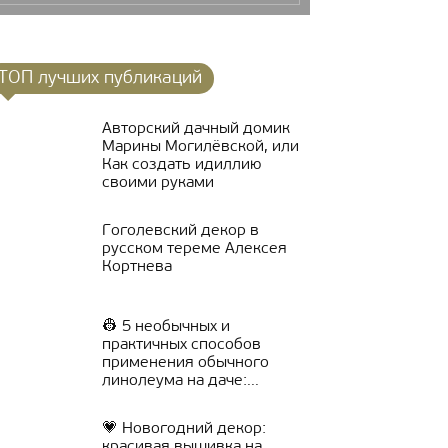
ТОП лучших публикаций
Авторский дачный домик
Марины Могилёвской, или
Как создать идиллию
своими руками
Гоголевский декор в
русском тереме Алексея
Кортнева
👷 5 необычных и
практичных способов
применения обычного
линолеума на даче:...
💗 Новогодний декор:
красивая вышивка на