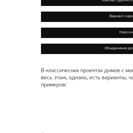
Красиво, удобно 
Вариант совр
Классич
Объединение дом
В классических проектах домов с ма
весь этаж, однако, есть варианты, 
примеров: