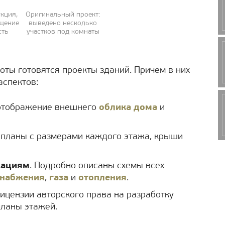
кция,
Оригинальный проект:
ещение
выведено несколько
сть
участков под комнаты
оты готовятся проекты зданий. Причем в них
аспектов:
отображение внешнего
облика дома
и
 планы с размерами каждого этажа, крыши
кациям
. Подробно описаны схемы всех
снабжения
,
газа
и
отопления
.
ицензии авторского права на разработку
планы этажей.