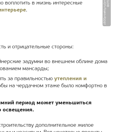
l
Ф
О
Т
О
:
z
5
0
0
p
r
o
e
k
t
y.
r
u
/
p
r
o
j
e
k
t
/
z
3
9.
h
t
m
о воплотить в жизнь интересные
интерьере
.
сть и отрицательные стороны:
йнерские задумки во внешнем облике дома
зованием мансарды;
ить за правильностью
утепления и
обы на чердачном этаже было комфортно в
зимний период может уменьшиться
о освещения.
строительству дополнительное жилое