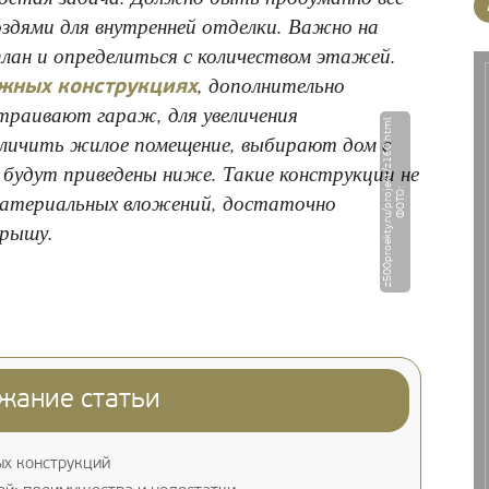
оздями для внутренней отделки. Важно на
лан и определиться с количеством этажей.
, дополнительно
ажных конструкциях
раивают гараж, для увеличения
l
еличить жилое помещение, выбирают дом с
будут приведены ниже. Такие конструкции не
Ф
О
Т
О
:
z
5
0
0
p
r
o
e
k
t
y.
r
u
/
p
r
o
j
e
k
t
/
z
1
6
0.
h
t
m
атериальных вложений, достаточно
крышу.
жание статьи
ых конструкций