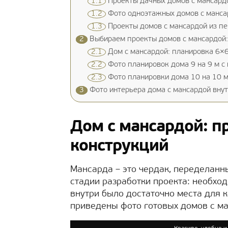
1.1
Проекты дачных домов с мансардо
1.2
Фото одноэтажных домов с мансар
1.3
Проекты домов с мансардой из п
2
Выбираем проекты домов с мансардой:
2.1
Дом с мансардой: планировка 6×6
2.2
Фото планировок дома 9 на 9 м с
2.3
Фото планировки дома 10 на 10 м
3
Фото интерьера дома с мансардой внут
Дом с мансардой: п
конструкций
Мансарда – это чердак, переделанн
стадии разработки проекта: необхо
внутри было достаточно места для к
приведены фото готовых домов с м