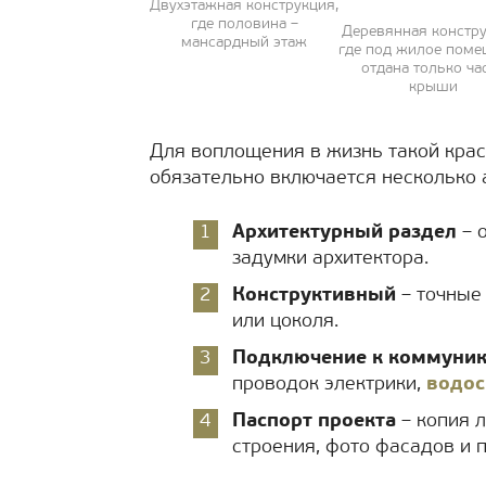
Двухэтажная конструкция,
где половина –
Деревянная констру
мансардный этаж
где под жилое пом
отдана только ча
крыши
Для воплощения в жизнь такой крас
обязательно включается несколько 
Архитектурный раздел
– 
задумки архитектора.
Конструктивный
– точные
или цоколя.
Подключение к коммуни
проводок электрики,
водо
Паспорт проекта
– копия л
строения, фото фасадов и 