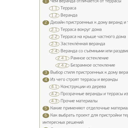
1
Чем веранда отличается от террасы
1.1
Терраса
1.2
Веранда
2
Дизайн пристроенных к дому веранд и 
2.1
Терраса вокруг дома
2.2
Терраса на крыше частного дома
2.3
Застеклённая веранда
2.4
Веранда со съёмными или раздв
2.4.1
Рамное остекление
2.4.2
Безрамное остекление
3
Выбор стиля пристроенных к дому вера
4
Из чего строят террасы и веранды
4.1
Конструкции из дерева
4.2
Прозрачные веранды и террасы из
4.3
Прочие материалы
5
Какие применяют отделочные материа
6
Как выбрать проект для пристройки те
интересных решений