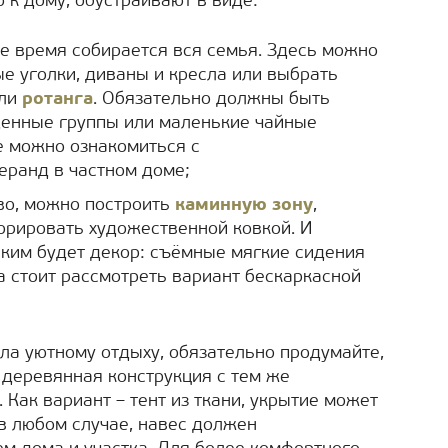
 к дому, обустраивают в виде:
ее время собирается вся семья. Здесь можно
е уголки, диваны и кресла или выбрать
или
ротанга
. Обязательно должны быть
еденные группы или маленькие чайные
е можно ознакомиться с
еранд в частном доме;
во, можно построить
каминную зону
,
орировать художественной ковкой. И
ким будет декор: съёмные мягкие сидения
да стоит рассмотреть вариант бескаркасной
ла уютному отдыху, обязательно продумайте,
 деревянная конструкция с тем же
 Как вариант – тент из ткани, укрытие может
в любом случае, навес должен