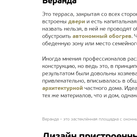
Веранда
Это терраса, закрытая со всех сторо
встроены
двери
и есть капитальная
назвать нельзя, в ней не проводят
обустроить
автономный обогрев
.
обеденную зону или место семейног
Иногда мнения профессионалов расх
конструкцию, но ведь это, в принци
результатом были довольны хозяева
привлекательно, вписывалась в об
архитектурной
частного дома. Иде
тех же материалов, что и дом, одна
Веранда – это застеклённая площадка с окон