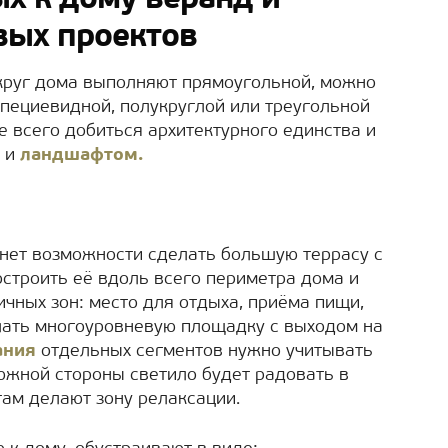
х к дому веранд и
ивых проектов
округ дома выполняют прямоугольной, можно
апециевидной, полукруглой или треугольной
 всего добиться архитектурного единства и
а и
ландшафтом.
нет возможности сделать большую террасу с
остроить её вдоль всего периметра дома и
чных зон: место для отдыха, приёма пищи,
лать многоуровневую площадку с выходом на
ания
отдельных сегментов нужно учитывать
 южной стороны светило будет радовать в
там делают зону релаксации.