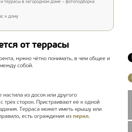
и террасы в загородном доме – фотоподборка
ас к дому
ется от террасы
екта, нужно чётко понимать, в чем общее и
 между собой.
 настила из досок или другого
с трёх сторон. Пристраивают её к одной
 здания. Терраса может иметь крышу или
к правило, есть ограждения из
перил
.