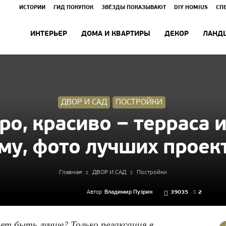
ИСТОРИИ
ГИД ПОКУПОК
ЗВЁЗДЫ ПОКАЗЫВАЮТ
DIY HOMIUS
СП
ИНТЕРЬЕР
ДОМА И КВАРТИРЫ
ДЕКОР
ЛАНД
ДВОР И САД
ПОСТРОЙКИ
ро, красиво − терраса 
му, фото лучших проек
Главная
ДВОР И САД
Постройки
Автор
Владимир Пузрин
39035
2
ет быть лучше? Только релаксация в