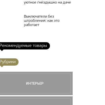
уютное гнёздышко на даче
Выключатели без
штробления: как это
работает
Рекомендуемые товары
Рубрики
ИНТЕРЬЕР