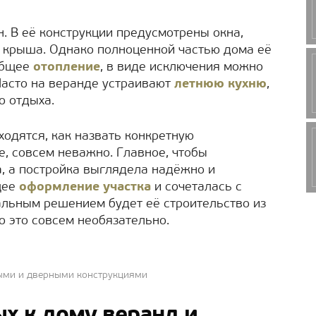
н. В её конструкции предусмотрены окна,
 крыша. Однако полноценной частью дома её
 общее
отопление
, в виде исключения можно
 Часто на веранде устраивают
летнюю кухню
,
о отдыха.
одятся, как назвать конкретную
пе, совсем неважно. Главное, чтобы
, а постройка выглядела надёжно и
щее
оформление участка
и сочеталась с
альным решением будет её строительство из
ко это совсем необязательно.
ными и дверными конструкциями