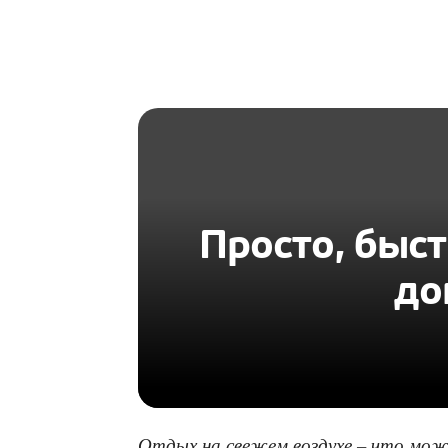
HOMIUS
Просто, быст
до
Отдых на свежем воздухе – что мож