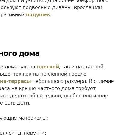
м дома и участка. Для более комфортного
пользуют подвесные диваны, кресла или
оративных
подушек
.
ного дома
е дома как на
плоской
, так и на скатной.
ьше, так как на наклонной кровле
на-террасы
небольшого размера. В отличие
раса на крыше частного дома требует
мо сделать обязательно, особое внимание
е есть дети.
дующие материалы:
алясины, поручни;