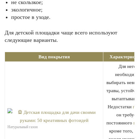
не скользкое;
экологичное;
простое в уходе.
Для детской площадки чаще всего используют
следующие варианты.
Вид покрытия
Характерист
Для него
необходим
выбирать невыс
травы, устойчи
вытаптывани
Недостатки
га
он требует
постоянного
по
Натуральный газон
кроме того, п