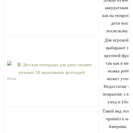
дождя нужно 
аккуратными, 
как на мокрой 
дети могут
поскользнуть
Для игровой з
выбирают пе
крупной фракц
так как в мел
ножка ребён
может утопат
Песок
Недостатки та
покрытия: сло
уход и уборк
Такой вид покр
пришёл к нам
Америки. Э