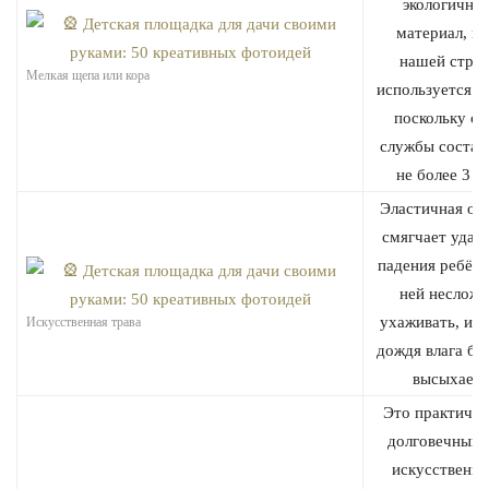
экологичны
материал, но
нашей стран
Мелкая щепа или кора
используется р
поскольку ср
службы состав
не более 3 ле
Эластичная ос
смягчает удар
падения ребёнк
ней несложн
ухаживать, и п
Искусственная трава
дождя влага бы
высыхает.
Это практичны
долговечный 
искусственно