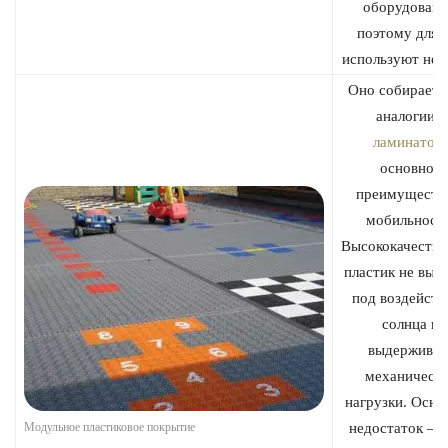
оборудовани
поэтому для 
используют неч
Оно собираетс
аналогии с
ламинатом
основное
преимуществ
мобильность
Высококачеств
пластик не выг
под воздейств
солнца и
выдерживае
механическ
нагрузки. Осно
Модульное пластиковое покрытие
недостаток – ц