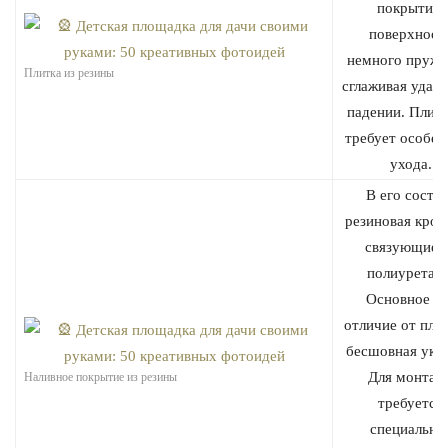
покрытия,
поверхност
немного пружи
Плитка из резины
сглаживая удар
падении. Плитк
требует особен
ухода.
В его соста
резиновая крош
связующие 
полиуретана
Основное ег
отличие от пли
бесшовная укла
Для монтаж
Наливное покрытие из резины
требуется
специально