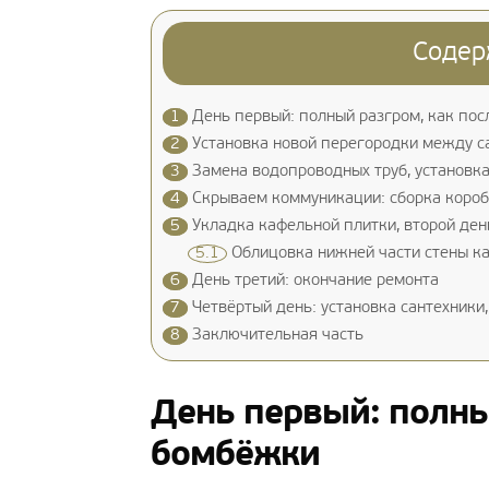
Содер
1
День первый: полный разгром, как по
2
Установка новой перегородки между с
3
Замена водопроводных труб, установка
4
Скрываем коммуникации: сборка коро
5
Укладка кафельной плитки, второй ден
5.1
Облицовка нижней части стены ка
6
День третий: окончание ремонта
7
Четвёртый день: установка сантехники,
8
Заключительная часть
День первый: полны
бомбёжки