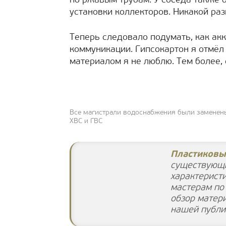
по ржавым трубам. У соседа также б
установки коллекторов. Никакой раз
Теперь следовало подумать, как ак
коммуникации. Гипсокартон я отмёл 
материалом я не люблю. Тем более, 
Все магистрали водоснабжения были заменены
ХВС и ГВС
Пластиковы
существующи
характеристи
мастерам по
обзор матер
нашей публи