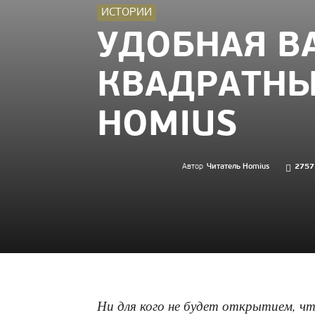
ИСТОРИИ
УДОБНАЯ В
КВАДРАТНЫ
HOMIUS
Автор
Читатель Homius
2757
Ни для кого не будет открытием, ч