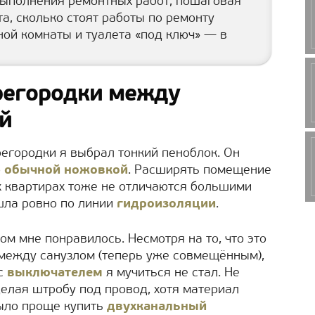
выполнения ремонтных работ, пошаговая
а, сколько стоят работы по ремонту
ной комнаты и туалета «под ключ» — в
регородки между
й
регородки я выбрал тонкий пеноблок. Он
о
обычной ножовкой
. Расширять помещение
их квартирах тоже не отличаются большими
шла ровно по линии
гидроизоляции
.
ом мне понравилось. Несмотря на то, что это
 между санузлом (теперь уже совмещённым),
 с
выключателем
я мучиться не стал. Не
елая штробу под провод, хотя материал
было проще купить
двухканальный