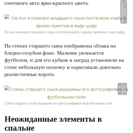
гоночного авто ярко-красного цвета.
u
Ф
О
Т
О:
k
v
a
r
ti
r
a
v
m
o
s
k
v
e.
r
На пол в комнате младшего сына постелили ковёр с ярким принтом в виде цифр
На стенах старшего сына изображены облака на
бледно-голубом фоне. Мальчик увлекается
футболом, и для его кубков и наград установили на
стене небольшую полочку и нарисовали довольно
реалистичные ворота.
-
Ф
О
Т
О:
f
a
s
hi
o
n
i
n
t.
r
u
Стены старшего сына украшены его фотографиями на футбольном поле
Неожиданные элементы в
спальне