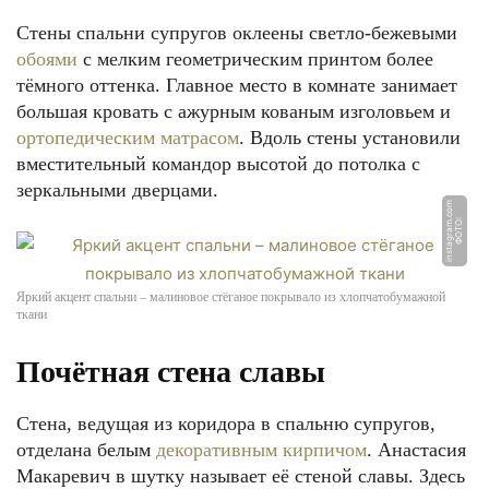
Стены спальни супругов оклеены светло-бежевыми
обоями
с мелким геометрическим принтом более
тёмного оттенка. Главное место в комнате занимает
большая кровать с ажурным кованым изголовьем и
ортопедическим матрасом
. Вдоль стены установили
вместительный командор высотой до потолка с
зеркальными дверцами.
m
Ф
О
Т
О:
i
n
s
t
a
g
r
a
m.
c
o
Яркий акцент спальни – малиновое стёганое покрывало из хлопчатобумажной
ткани
Почётная стена славы
Стена, ведущая из коридора в спальню супругов,
отделана белым
декоративным кирпичом
. Анастасия
Макаревич в шутку называет её стеной славы. Здесь