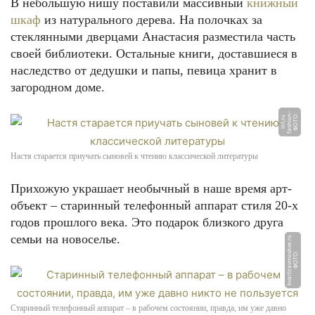
В небольшую нишу поставили массивный
книжный
шкаф
из натурального дерева. На полочках за
стеклянными дверцами Анастасия разместила часть
своей библиотеки. Остальные книги, доставшиеся в
наследство от дедушки и папы, певица хранит в
загородном доме.
-
Ф
О
Т
О:
f
a
s
hi
o
n
i
n
t.
r
u
Настя старается приучать сыновей к чтению классической литературы
Прихожую украшает необычный в наше время арт-
объект – старинный телефонный аппарат стиля 20-х
годов прошлого века. Это подарок близкого друга
семьи на новоселье.
u
Ф
О
Т
О:
k
v
a
r
ti
r
a
v
m
o
s
k
v
e.
r
Старинный телефонный аппарат – в рабочем состоянии, правда, им уже давно