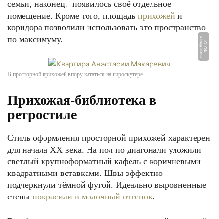
семьи, наконец, появилось своё отдельное
помещение. Кроме того, площадь
прихожей
и
коридора позволили использовать это пространство
по максимуму.
u
Ф
О
Т
О:
m
u
s
e
bl
o
g.
r
В просторной прихожей впору кататься на гироскутере
Прихожая-библиотека в
ретростиле
Стиль оформления просторной прихожей характерен
для начала XX века. На пол по диагонали уложили
светлый крупноформатный кафель с коричневыми
квадратными вставками. Швы эффектно
подчеркнули тёмной фугой. Идеально выровненные
стены
покрасили в молочный оттенок
.