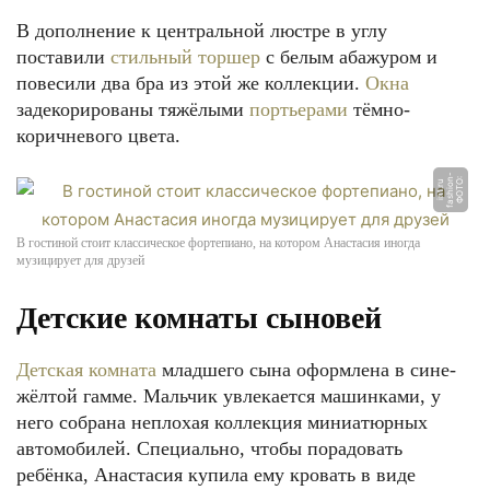
В дополнение к центральной люстре в углу
поставили
стильный торшер
с белым абажуром и
повесили два бра из этой же коллекции.
Окна
задекорированы тяжёлыми
портьерами
тёмно-
коричневого цвета.
-
Ф
О
Т
О:
f
a
s
hi
o
n
i
n
t.
r
u
В гостиной стоит классическое фортепиано, на котором Анастасия иногда
музицирует для друзей
Детские комнаты сыновей
Детская комната
младшего сына оформлена в сине-
жёлтой гамме. Мальчик увлекается машинками, у
него собрана неплохая коллекция миниатюрных
автомобилей. Специально, чтобы порадовать
ребёнка, Анастасия купила ему кровать в виде