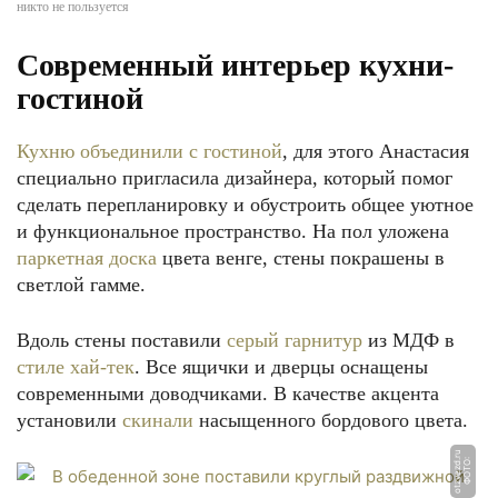
никто не пользуется
Современный интерьер кухни-
гостиной
Кухню объединили с гостиной
, для этого Анастасия
специально пригласила дизайнера, который помог
сделать перепланировку и обустроить общее уютное
и функциональное пространство. На пол уложена
паркетная доска
цвета венге, стены покрашены в
светлой гамме.
Вдоль стены поставили
серый гарнитур
из МДФ в
стиле хай-тек
. Все ящички и дверцы оснащены
современными доводчиками. В качестве акцента
установили
скинали
насыщенного бордового цвета.
u
Ф
О
Т
О:
o
t
z
v
e
z
d.
r