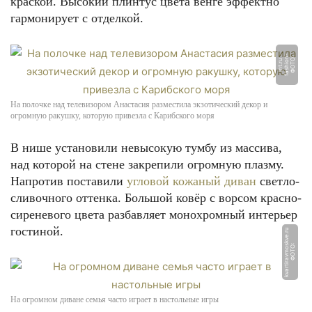
краской. Высокий плинтус цвета венге эффектно
гармонирует с отделкой.
-
Ф
О
Т
О:
f
a
s
hi
o
n
i
n
t.
r
u
На полочке над телевизором Анастасия разместила экзотический декор и
огромную ракушку, которую привезла с Карибского моря
В нише установили невысокую тумбу из массива,
над которой на стене закрепили огромную плазму.
Напротив поставили
угловой кожаный диван
светло-
сливочного оттенка. Большой ковёр с ворсом красно-
сиреневого цвета разбавляет монохромный интерьер
гостиной.
u
Ф
О
Т
О:
k
v
a
r
ti
r
a
v
m
o
s
k
v
e.
r
На огромном диване семья часто играет в настольные игры