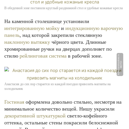
В обеденной зоне поставили круглый раздвижной стол и удобные кожаные кресла
На каменной столешнице установили
интегрированную мойку
и
индукционную варочную
панель
, над которой закрепили стеклянную
наклонную вытяжку
чёрного цвета. Длинные
хромированные ручки на дверцах дополняет по
стилю
рейлинговая система
в рабочей зоне.
u
Ф
О
Т
О:
k
v
a
r
ti
r
a
v
m
o
s
k
v
e.
r
Анастасия до сих пор старается из каждой поездки привозить магниты на
холодильник
Гостиная
оформлена довольно стильно, несмотря на
минимальное количество вещей. Нишу украсили
декоративной штукатуркой
светло-кофейного
оттенка, остальные стены покрасили белоснежной