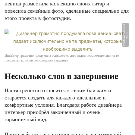
певица разместила коллекцию своих гитар и
повесила семейные фото, сделанные специально для
этого проекта в фотостудии.
u
Ф
О
Т
О:
k
v
a
r
ti
r
a
v
m
o
s
k
v
e.
r
Дизайнер грамотно продумала освещение: свет падает исключительно на те
предметы, которые необходимо выделить
Несколько слов в завершение
Настя трепетно относится к своим близким и
старается создать для каждого идеальные и
комфортные условия. Благодаря работе дизайнера
интерьер приобрёл законченный и очень
гармоничный вид.
Признавайтесь: вы не ожидали от харизматичной