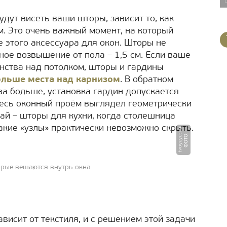
удут висеть ваши шторы, зависит то, как
. Это очень важный момент, на который
 этого аксессуара для окон. Шторы не
ое возвышение от пола – 1,5 см. Если ваше
анства над потолком, шторы и гардины
ольше места над карнизом
. В обратном
ва больше, установка гардин допускается
весь оконный проём выглядел геометрически
й – шторы для кухни, когда столешница
Такие «узлы» практически невозможно скрыть.
u
Ф
О
Т
О
:
t
v
o
y
u
y
u
t.
r
орые вешаются внутрь окна
висит от текстиля, и с решением этой задачи