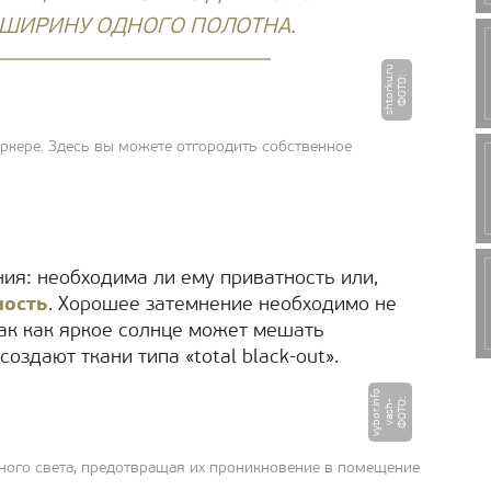
 ШИРИНУ ОДНОГО ПОЛОТНА.
u
Ф
О
Т
О
:
s
h
t
o
r
k
u.
r
кере. Здесь вы можете отгородить собственное
ия: необходима ли ему приватность или,
ность
. Хорошее затемнение необходимо не
 так как яркое солнце может мешать
создают ткани типа «total black-out».
o
Ф
О
Т
:
v
a
s
h
v
y
b
o
r.i
n
f
О
-
ного света, предотвращая их проникновение в помещение