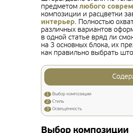
предметом
любого совре
композиции и расцветки за
интерьер
. Полностью охва
различных вариантов оформ
в одной статье вряд ли смо
на 3 основных блока, их пре
как правильно выбрать што
Содер
1
Выбор композиции
2
Стиль
3
Освещённость
Выбор композиции