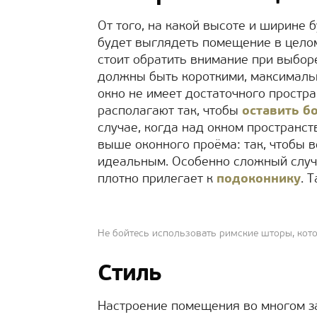
От того, на какой высоте и ширине б
будет выглядеть помещение в целом
стоит обратить внимание при выборе
должны быть короткими, максимальн
окно не имеет достаточного простр
располагают так, чтобы
оставить б
случае, когда над окном пространст
выше оконного проёма: так, чтобы 
идеальным. Особенно сложный случа
плотно прилегает к
подоконнику
. 
Не бойтесь использовать римские шторы, кот
Стиль
Настроение помещения во многом за