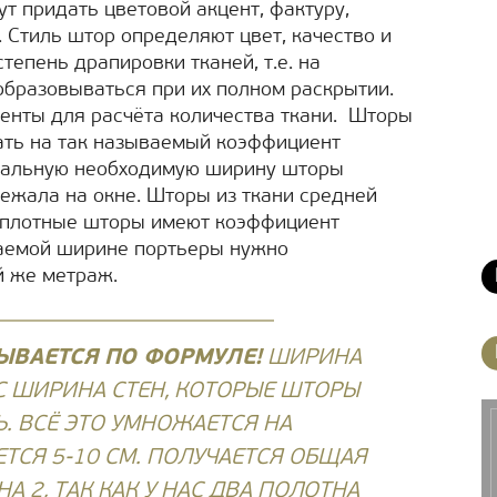
ут придать цветовой акцент, фактуру,
 Стиль штор определяют цвет, качество и
тепень драпировки тканей, т.е. на
образовываться при их полном раскрытии.
нты для расчёта количества ткани. Шторы
ать на так называемый коэффициент
имальную необходимую ширину шторы
лежала на окне. Шторы из ткани средней
е плотные шторы имеют коэффициент
елаемой ширине портьеры нужно
й же метраж.
ЫВАЕТСЯ ПО ФОРМУЛЕ!
ШИРИНА
 ШИРИНА СТЕН, КОТОРЫЕ ШТОРЫ
. ВСЁ ЭТО УМНОЖАЕТСЯ НА
ТСЯ 5-10 СМ. ПОЛУЧАЕТСЯ ОБЩАЯ
НА 2, ТАК КАК У НАС ДВА ПОЛОТНА