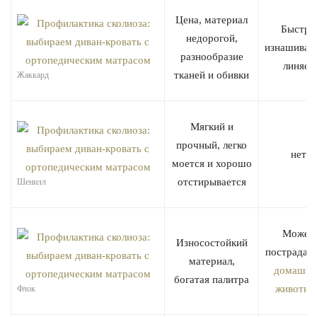
Цена, материал
Быстро
недорогой,
изнашивает
разнообразие
линяет
тканей и обивки
Жаккард
Мягкий и
прочный, легко
нет
моется и хорошо
отстирывается
Шенилл
Может
Износостойкий
пострадать
материал,
домашни
богатая палитра
животны
Флок