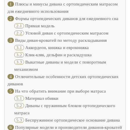
1
Плюсы и минусы дивана с ортопедическим матрасом
для ежедневного использования
2
Формы ортопедических диванов для ежедневного сна
2.1
Прямая модель
2.2
Угловой диван с ортопедическим матрасом
3
Виды диван-кроватей по методу раскладывания
3.1
Аккордеон, книжка и еврокнижка
3.2
Клик-кляк, дельфин и раскладушка
3.3
Выкатные диваны и модели с поворотным
механизмом
4
Отличительные особенности детских ортопедических
диванов
5
На что обратить внимание при выборе матраса
5.1
Материал обивки
5.2
Диваны с пружинным блоком ортопедического
матраса
5.3
Беспружинное ортопедическое основание дивана
6
Популярные модели и производители диванов-кроватей