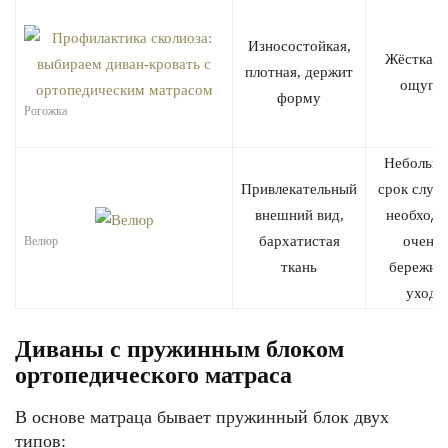
Износостойкая,
Жёсткая 
плотная, держит
ощупь
форму
Рогожка
Небольш
Привлекательный
срок служ
внешний вид,
необход
бархатистая
очень
Велюр
ткань
бережны
уход
Диваны с пружинным блоком
ортопедического матраса
В основе матраца бывает пружинный блок двух
типов: