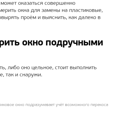
я может оказаться совершенно
мерить окна для замены на пластиковые,
овырять проём и выяснить, как далеко в
ерить окно подручными
ть, либо оно цельное, стоит выполнить
е, так и снаружи.
иковое окно подразумевает учёт возможного перекоса