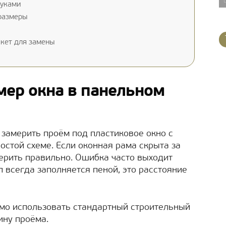
руками
размеры
кет для замены
мер окна в панельном
о замерить проём под пластиковое окно с
остой схеме. Если оконная рама скрыта за
ерить правильно. Ошибка часто выходит
п всегда заполняется пеной, это расстояние
имо использовать стандартный строительный
ину проёма.