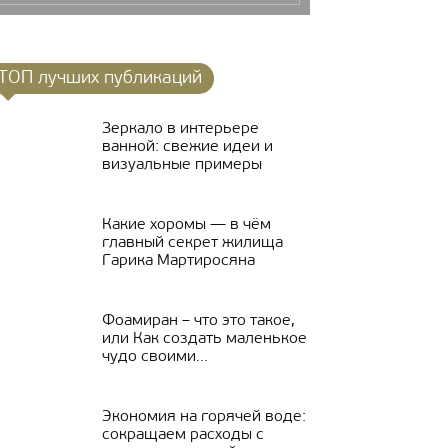
ТОП лучших публикаций
Зеркало в интерьере
ванной: свежие идеи и
визуальные примеры
Какие хоромы — в чём
главный секрет жилища
Гарика Мартиросяна
Фоамиран – что это такое,
или Как создать маленькое
чудо своими...
Экономия на горячей воде:
сокращаем расходы с