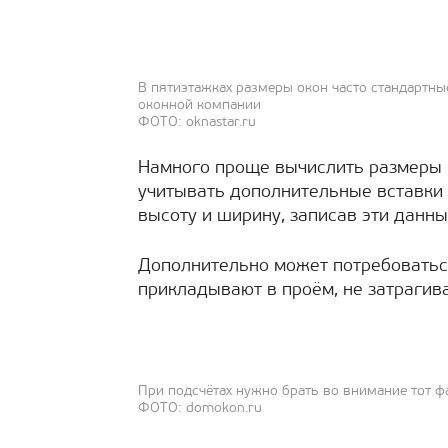
В пятиэтажках размеры окон часто стандартные
оконной компании
ФОТО: oknastar.ru
Намного проще вычислить размеры к
учитывать дополнительные вставки 
высоту и ширину, записав эти данны
Дополнительно может потребоваться
прикладывают в проём, не затрагив
При подсчётах нужно брать во внимание тот фа
ФОТО: domokon.ru