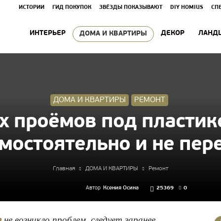
ИСТОРИИ
ГИД ПОКУПОК
ЗВЁЗДЫ ПОКАЗЫВАЮТ
DIY HOMIUS
СП
ИНТЕРЬЕР
ДЕКОР
ЛАНД
ДОМА И КВАРТИРЫ
ДОМА И КВАРТИРЫ
РЕМОНТ
 проёмов под пластик
амостоятельно и не пер
Главная
ДОМА И КВАРТИРЫ
Ремонт
Автор
Ксения Осина
25369
0
не возникло проблем, следует заранее
а