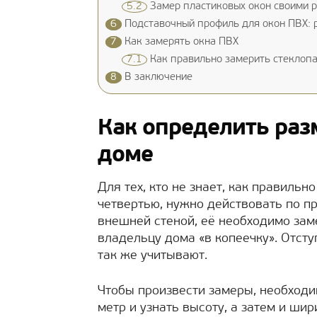
5.2
Замер пластиковых окон своими 
6
Подставочный профиль для окон ПВХ: 
7
Как замерять окна ПВХ
7.1
Как правильно замерить стеклопа
8
В заключение
Как определить раз
доме
Для тех, кто не знает, как правильн
четвертью, нужно действовать по пр
внешней стеной, её необходимо зам
владельцу дома «в копеечку». Отсту
так же учитывают.
Чтобы произвести замеры, необход
метр и узнать высоту, а затем и шир