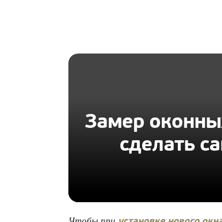
HOMIUS
Замер оконных
сделать с
Чтобы при
установке нового окн