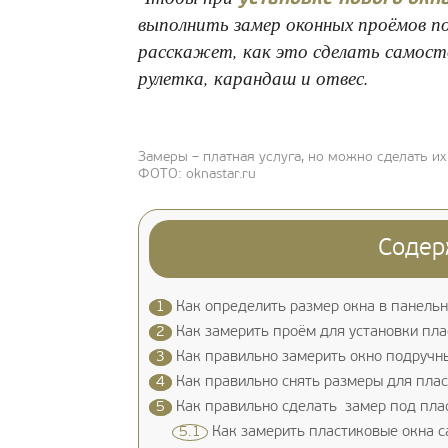
выполнить замер оконных проёмов по
расскажет, как это сделать самос
рулетка, карандаш и отвес.
Замеры – платная услуга, но можно сделать и
ФОТО: oknastar.ru
Содер
1
Как определить размер окна в панель
2
Как замерить проём для установки пла
3
Как правильно замерить окно подручн
4
Как правильно снять размеры для плас
5
Как правильно сделать замер под пла
5.1
Как замерить пластиковые окна с