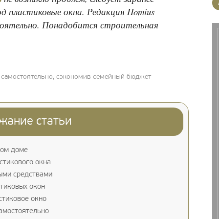
д пластиковые окна. Редакция Homius
тоятельно. Понадобится строительная
х самостоятельно, сэкономив семейный бюджет
жание статьи
ном доме
стикового окна
ыми средствами
тиковых окон
стиковое окно
амостоятельно