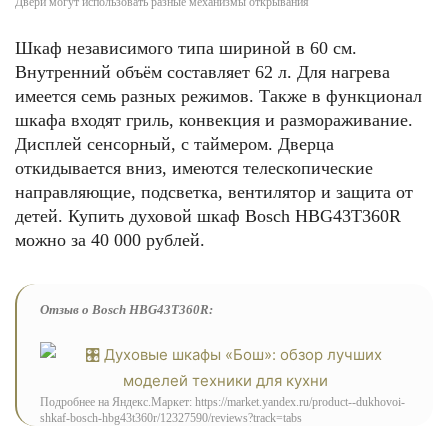
Двери могут использовать разные механизмы открывания
Шкаф независимого типа шириной в 60 см.
Внутренний объём составляет 62 л. Для нагрева
имеется семь разных режимов. Также в функционал
шкафа входят гриль, конвекция и размораживание.
Дисплей сенсорный, с таймером. Дверца
откидывается вниз, имеются телескопические
направляющие, подсветка, вентилятор и защита от
детей. Купить духовой шкаф Bosch HBG43T360R
можно за 40 000 рублей.
Отзыв о Bosch HBG43T360R:
Подробнее на Яндекс.Маркет: https://market.yandex.ru/product--dukhovoi-
shkaf-bosch-hbg43t360r/12327590/reviews?track=tabs