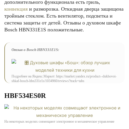
дополнительного функционала есть гриль,
конвекция
и разморозка. Откидная дверца защищена
тройным стеклом. Есть вентилятор, подсветка и
система защиты от детей. Отзывы о духовом шкафе
Bosch HBN331E1S положительные.
Отзыв о Bosch HBN331E1S:
Подробнее на Яндекс.Маркет: https://market.yandex.ru/product--dukhovoi-
shkaf-bosch-hbn331e1s/1034960/reviews?track=tabs
HBF534ES0R
На некоторых моделях совмещают электронное и механическое управление