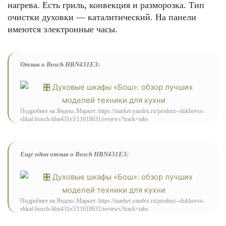
нагрева. Есть гриль, конвекция и разморозка. Тип
очистки духовки — каталитический. На панели
имеются электронные часы.
Отзыв о Bosch HBN431E3:
Подробнее на Яндекс.Маркет: https://market.yandex.ru/product--dukhovoi-
shkaf-bosch-hbn431e3/11618631/reviews?track=tabs
Еще один отзыв о Bosch HBN431E3:
Подробнее на Яндекс.Маркет: https://market.yandex.ru/product--dukhovoi-
shkaf-bosch-hbn431e3/11618631/reviews?track=tabs