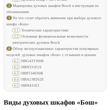
2
Маркировка духовых шкафов Bosch и инструкция по
обозначениям
3
На что стоит обратить внимание при выборе духового
шкафа «Бош»
3.1
Технические характеристики
3.2
Основные функциональные возможности
электрических духовок Bosch
4
Обзор эксплуатационных характеристик популярных
моделей духовых шкафов «Бош» с отзывами и ценами
4.1
HBG43T360R
4.2
HBN331E1S
4.3
HBF534ES0R
4.4
HBA23B262E
4.5
HBN431E3
Виды духовых шкафов «Бош»