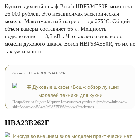
Купить духовой шкаф Bosch HBF534ES0R можно за
26 000 рублей. Это независимая электрическая
модель. Максимальный нагрев — до 275°С. Общий
объём камеры составляет 66 л. Мощность
подключения — 3,3 кВт. Что касается отзывов о
модели духового шкафа Bosch HBF534ES0R, то их не
так уж и много.
Отзыв о Bosch HBF534ES0R:
Подробнее на Яндекс.Маркет: https://market.yandex.ru/product--dukhovoi-
shkaf-bosch-hbf534es0r/36575395/reviews?track=tabs
HBA23B262E