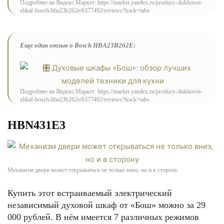
Подробнее на Яндекс.Маркет: https://market.yandex.ru/product--dukhovoi-
shkaf-bosch-hba23b262e/6377492/reviews?track=tabs
Еще один отзыв о Bosch HBA23B262E:
Подробнее на Яндекс.Маркет: https://market.yandex.ru/product--dukhovoi-
shkaf-bosch-hba23b262e/6377492/reviews?track=tabs
HBN431E3
Механизм двери может открываться не только вниз, но и в сторону
Купить этот встраиваемый электрический
независимый духовой шкаф от «Бош» можно за 29
000 рублей. В нём имеется 7 различных режимов