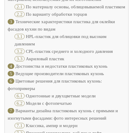
2.1
По материалу основы, облицовываемой пластиком
2.2
По варианту обработки торцов
3
Технические характеристики пластика для оклейки
фасадов кухни по видам
3.1
HPL-пластик для облицовки под высоким
давлением
3.2
CPL-пластик среднего и холодного давления
3.3
Акриловый пластик
4
Достоинства и недостатки пластиковых кухонь
5
Ведущие производители пластиковых кухонь
6
Цветовые решения для пластиковых кухонь:
фотопримеры
6.1
Однотонные и двухцветные модели
6.2
Модели с фотопечатью
7
Варианты дизайна пластиковых кухонь с прямыми и
изогнутыми фасадами: фото интересных решений
7.1
Классика, ампир и модерн