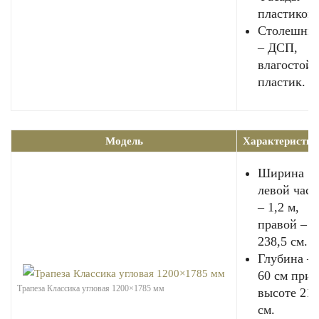
пластиков
Столешни
– ДСП,
влагостой
пластик.
Модель
Характеристи
Ширина
левой част
– 1,2 м,
правой –
238,5 см.
Глубина –
60 см при
Трапеза Классика угловая 1200×1785 мм
высоте 214
см.