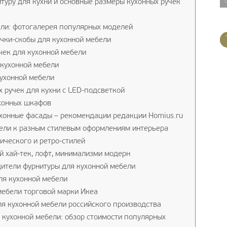
туру для кухни и основные размеры кухонных ручек
ели: фотогалерея популярных моделей
чки-скобы для кухонной мебели
чек для кухонной мебели
 кухонной мебели
ухонной мебели
 ручек для кухни с LED-подсветкой
хонных шкафов
ухонные фасады – рекомендации редакции Homius.ru
бели к разным стилевым оформлениям интерьера
ического и ретро-стилей
 хай-тек, лофт, минимализми модерн
ители фурнитуры для кухонной мебели
ля кухонной мебели
мебели торговой марки Икеа
я кухонной мебели российского производства
 кухонной мебели: обзор стоимости популярных