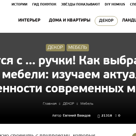
ИСТОРИИ
ГИД ПОКУПОК
ЗВЁЗДЫ ПОКАЗЫВАЮТ
DIY HOMIUS
СП
ИНТЕРЬЕР
ДОМА И КВАРТИРЫ
ЛАНД
ДЕКОР
ДЕКОР
МЕБЕЛЬ
ся с … ручки! Как выбр
 мебели: изучаем акт
енности современных 
Главная
ДЕКОР
Мебель
Автор
Евгений Вахидов
21318
0
ожно сравнить с приправами, которые