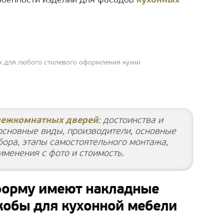
собенности изделий для фасадов
кухонных
х для любого стилевого оформления кухни
межкомнатных дверей
: достоинства и
 основные виды, производители, основные
бора, этапы самостоятельного монтажа,
именения с фото и стоимость.
форму имеют накладные
кобы для кухонной мебели