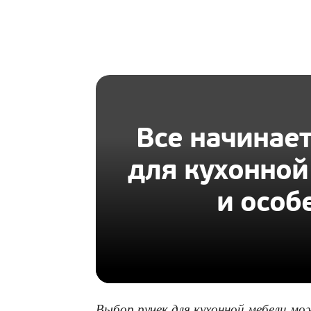
HOMIUS
Все начинает
для кухонной
и особ
Выбор ручек для кухонной мебели м