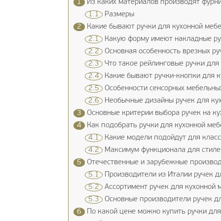
1
Из каких материалов производят фурни
1.1
Размеры
2
Какие бывают ручки для кухонной меб
2.1
Какую форму имеют накладные ру
2.2
Основная особенность врезных ру
2.3
Что такое рейлинговые ручки для
2.4
Какие бывают ручки-кнопки для к
2.5
Особенности сенсорных мебельных
2.6
Необычные дизайны ручек для ку
3
Основные критерии выбора ручек на к
4
Как подобрать ручки для кухонной ме
4.1
Какие модели подойдут для класс
4.2
Максимум функционала для стилей
5
Отечественные и зарубежные производ
5.1
Производители из Италии ручек д
5.2
Ассортимент ручек для кухонной 
5.3
Основные производители ручек дл
6
По какой цене можно купить ручки для