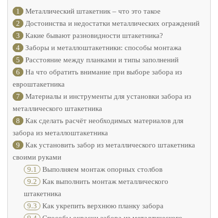
1
Металлический штакетник – что это такое
2
Достоинства и недостатки металлических ограждений
3
Какие бывают разновидности штакетника?
4
Заборы и металлоштакетники: способы монтажа
5
Расстояние между планками и типы заполнений
6
На что обратить внимание при выборе забора из
евроштакетника
7
Материалы и инструменты для установки забора из
металлического штакетника
8
Как сделать расчёт необходимых материалов для
забора из металлоштакетника
9
Как установить забор из металлического штакетника
своими руками
9.1
Выполняем монтаж опорных столбов
9.2
Как выполнить монтаж металлического
штакетника
9.3
Как укрепить верхнюю планку забора