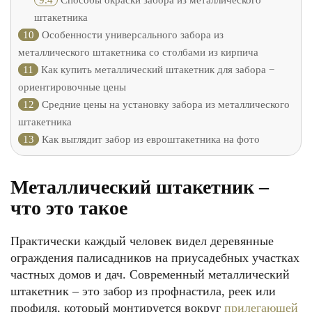
9.4
Способы окраски забора из металлического
штакетника
10
Особенности универсального забора из
металлического штакетника со столбами из кирпича
11
Как купить металлический штакетник для забора −
ориентировочные цены
12
Средние цены на установку забора из металлического
штакетника
13
Как выглядит забор из евроштакетника на фото
Металлический штакетник –
что это такое
Практически каждый человек видел деревянные
ограждения палисадников на приусадебных участках
частных домов и дач. Современный металлический
штакетник – это забор из профнастила, реек или
профиля, который монтируется вокруг
прилегающей