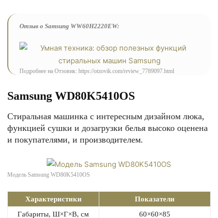
Отзыв о Samsung WW60H2220EW:
Подробнее на Отзовик: https://otzovik.com/review_7789097.html
Samsung WD80K5410OS
Стиральная машинка с интересным дизайном люка,
функцией сушки и дозагрузки белья высоко оценена
и покупателями, и производителем.
Модель Samsung WD80K5410OS
Характеристики
Показатели
Габариты, Ш×Г×В, см
60×60×85