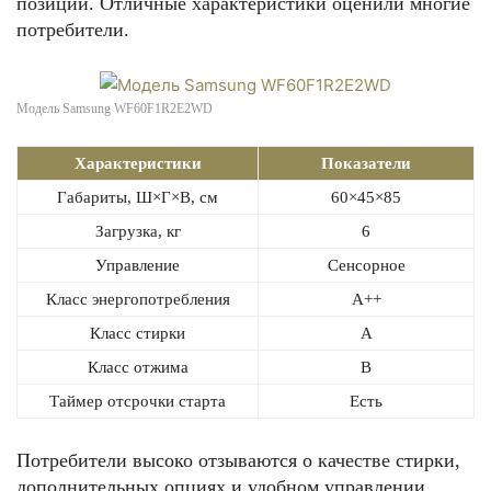
позиции. Отличные характеристики оценили многие
потребители.
Модель Samsung WF60F1R2E2WD
Характеристики
Показатели
Габариты, Ш×Г×В, см
60×45×85
Загрузка, кг
6
Управление
Сенсорное
Класс энергопотребления
А++
Класс стирки
А
Класс отжима
В
Таймер отсрочки старта
Есть
Потребители высоко отзываются о качестве стирки,
дополнительных опциях и удобном управлении.