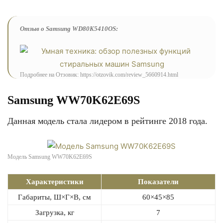
Отзыв о Samsung WD80K5410OS:
Подробнее на Отзовик: https://otzovik.com/review_5660914.html
Samsung WW70K62E69S
Данная модель стала лидером в рейтинге 2018 года.
Модель Samsung WW70K62E69S
Характеристики
Показатели
Габариты, Ш×Г×В, см
60×45×85
Загрузка, кг
7