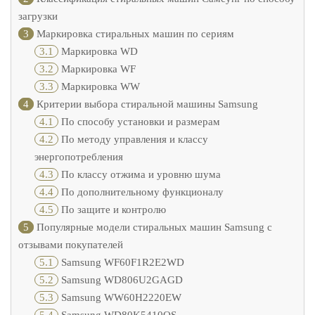
загрузки
3
Маркировка стиральных машин по сериям
3.1
Маркировка WD
3.2
Маркировка WF
3.3
Маркировка WW
4
Критерии выбора стиральной машины Samsung
4.1
По способу установки и размерам
4.2
По методу управления и классу
энергопотребления
4.3
По классу отжима и уровню шума
4.4
По дополнительному функционалу
4.5
По защите и контролю
5
Популярные модели стиральных машин Samsung с
отзывами покупателей
5.1
Samsung WF60F1R2E2WD
5.2
Samsung WD806U2GAGD
5.3
Samsung WW60H2220EW