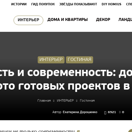
ИСТОРИИ
ГИД ПОКУПОК
ЗВЁЗДЫ ПОКАЗЫВАЮТ
DIY HOMIUS
СП
ДОМА И КВАРТИРЫ
ДЕКОР
ЛАНД
ИНТЕРЬЕР
ИНТЕРЬЕР
ГОСТИНАЯ
ть и современность: до
ото готовых проектов в
Главная
ИНТЕРЬЕР
Гостиная
Автор
Екатерина Дорошенко
6921
0
нием не только современности
в