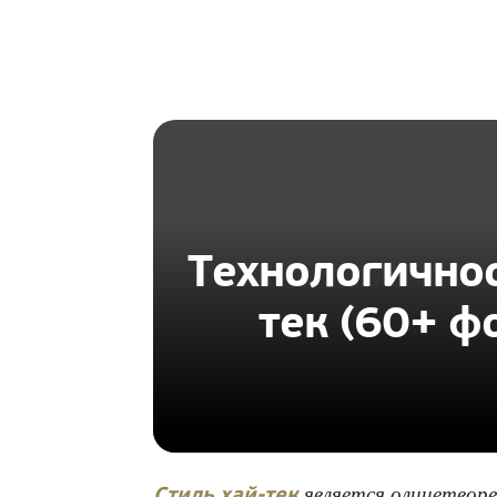
HOMIUS
Технологичнос
тек (60+ ф
является олицетворе
Стиль хай-тек