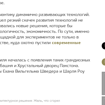
ре.
мантику динамично развивающих технологий.
ел резкий скачек развития технологий не
бовались новые решения, которые бы
ологичность, экономичность. По сути, именно
ощадкой для экспериментов не только в
стве, куда охотно пустили
современные
тиля началась с появления таких грандиозных
 башня и Хрустальный дворец Пакстона.
ы Ехана Вильгельма Шведера и Шарля Роу
хитектурное решение. Жаль, что сгорел