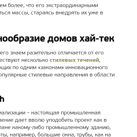
Тем более, что его экстраординарными
ься массы, стараясь внедрять их уже в
нообразие домов хай-тек
 его знаем разительно отличается от его
ествуют несколько
стилевых течений
,
ующих по одним «законам» инновационного
опулярные стилевые направления в области
h
иализации – настоящая промышленная
ление дает вволю уподобить проект как в
плане какому-либо промышленному зданию,
ты, например, большие окна, трубы, как на