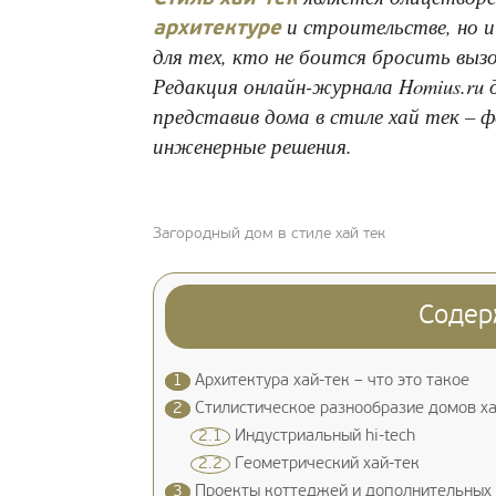
и строительстве, но и
архитектуре
для тех, кто не боится бросить выз
Редакция онлайн-журнала Homius.ru 
представив дома в стиле хай тек – 
инженерные решения.
Загородный дом в стиле хай тек
Содер
1
Архитектура хай-тек – что это такое
2
Стилистическое разнообразие домов ха
2.1
Индустриальный hi-tech
2.2
Геометрический хай-тек
3
Проекты коттеджей и дополнительных п