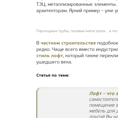
ТЭЦ, металлизированные элементы. Д
архитекторам. Яркий пример – уже 
Пароходные трубы, газовые магистрали… а что
В
частном строительстве
подобное
редко. Чаще всего вместо индустри
стиль лофт
, который также перек
ушедшего века.
Статья по теме:
Лофт – что э
самостоятел
помещение в
мебель для 
другой Вы н