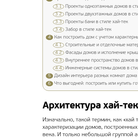
3.1
Проекты одноэтажных домов в сти
3.2
Проекты двухэтажных домов в сти
3.3
Проекты бани в стиле хай-тек
3.4
Забор в стиле хай-тек
4
Как построить дом с учетом характерны
4.1
Строительные и отделочные матер
4.2
Фасады домов и исполнение крыши
4.3
Внутреннее пространство домов в 
4.4
Инженерные системы домов в стил
5
Дизайн интерьера разных комнат дома 
6
Что выгодней: построить или купить го
Архитектура хай-тек 
Изначально, такой термин, как «хай 
характеризации домов, построенных
века. И только небольшой группой а