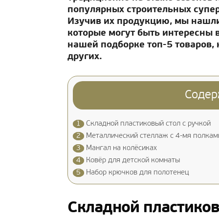
популярных строительных супер
Изучив их продукцию, мы нашл
которые могут быть интересны в
нашей подборке топ-5 товаров,
других.
Содер
1
Складной пластиковый стол с ручкой
2
Металлический стеллаж с 4-мя полкам
3
Мангал на колёсиках
4
Ковёр для детской комнаты
5
Набор крючков для полотенец
Складной пластиков