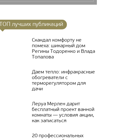
ТОП лучших публикаций
Скандал комфорту не
помеха: шикарный дом
Регины Тодоренко и Влада
Топалова
Даем тепло: инфракрасные
обогреватели с
терморегулятором для
дачи
Леруа Мерлен дарит
бесплатный проект ванной
комнаты — условия акции,
как записаться
20 профессиональных