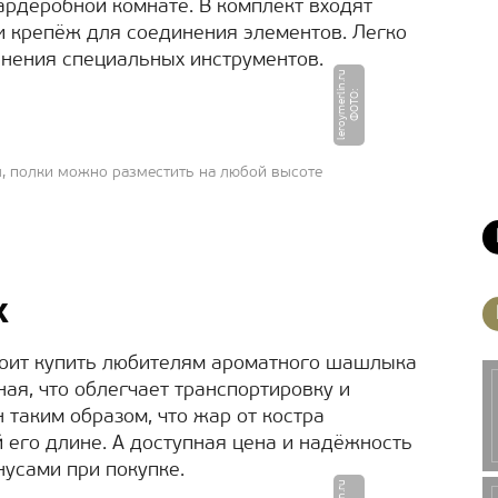
ардеробной комнате. В комплект входят
 и крепёж для соединения элементов. Легко
енения специальных инструментов.
u
Ф
О
Т
О
:
l
e
r
o
y
m
e
r
li
n.
r
ы, полки можно разместить на любой высоте
х
оит купить любителям ароматного шашлыка
ная, что облегчает транспортировку и
 таким образом, что жар от костра
 его длине. А доступная цена и надёжность
усами при покупке.