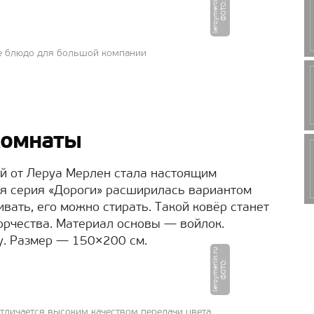
u
Ф
О
Т
О
:
l
e
r
o
y
m
e
r
li
n.
r
е блюдо для большой компании
комнаты
й от Леруа Мерлен стала настоящим
ая серия «Дороги» расширилась вариантом
ивать, его можно стирать. Такой ковёр станет
орчества. Материал основы — войлок.
. Размер — 150×200 см.
u
Ф
О
Т
О
:
l
e
r
o
y
m
e
r
li
n.
r
тличается высоким качеством передачи цвета