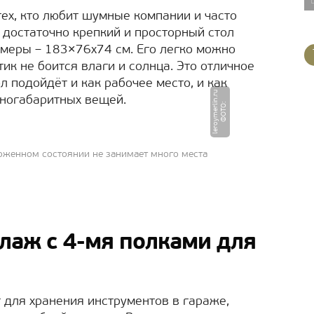
тех, кто любит шумные компании и часто
 достаточно крепкий и просторный стол
змеры – 183×76х74 см. Его легко можно
тик не боится влаги и солнца. Это отличное
 подойдёт и как рабочее место, и как
u
пногабаритных вещей.
Ф
О
Т
О
:
l
e
r
o
y
m
e
r
li
n.
r
ложенном состоянии не занимает много места
лаж с 4-мя полками для
 для хранения инструментов в гараже,