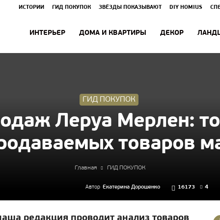
ИСТОРИИ
ГИД ПОКУПОК
ЗВЁЗДЫ ПОКАЗЫВАЮТ
DIY HOMIUS
СП
ИНТЕРЬЕР
ДОМА И КВАРТИРЫ
ДЕКОР
ЛАНД
ГИД ПОКУПОК
одаж Леруа Мерлен: т
родаваемых товаров м
Главная
ГИД ПОКУПОК
Автор
Екатерина Дорошенко
16173
4
наша редакция проводит анализ товаров