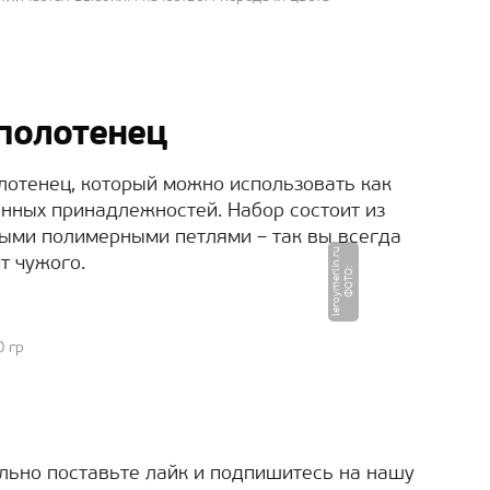
полотенец
лотенец, который можно использовать как
онных принадлежностей. Набор состоит из
ными полимерными петлями – так вы всегда
u
т чужого.
Ф
О
Т
О
:
l
e
r
o
y
m
e
r
li
n.
r
0 гр
ельно поставьте лайк и подпишитесь на нашу