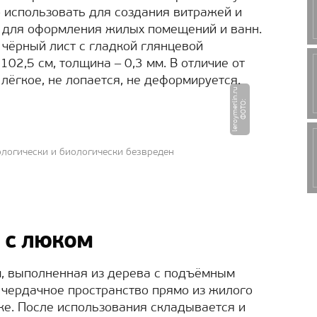
 использовать для создания витражей и
 для оформления жилых помещений и ванн.
 чёрный лист с гладкой глянцевой
102,5 см, толщина ‒ 0,3 мм. В отличие от
лёгкое, не лопается, не деформируется.
u
Ф
О
Т
О
:
l
e
r
o
y
m
e
r
li
n.
r
ологически и биологически безвреден
 с люком
м, выполненная из дерева с подъёмным
 чердачное пространство прямо из жилого
ке. После использования складывается и