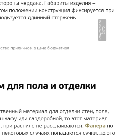
стороны чердака. Габариты изделия ‒
ытом положении конструкция фиксируется при
пользуется длинный стержень.
u
Ф
О
Т
О
:
l
e
r
o
y
m
e
r
li
n.
r
ство приличное, а цена бюджетная
 для пола и отделки
твенный материал для отделки стен, пола,
 шкафу или гардеробной, то этот материал
, при распиле не расслаиваются.
Фанера
по
 некоторых случаях попадаются сучки, но это