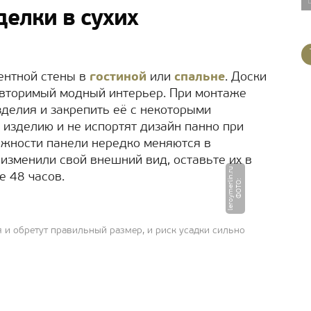
елки в сухих
ентной стены в
гостиной
или
спальне
. Доски
овторимый модный интерьер. При монтаже
зделия и закрепить её с некоторыми
 изделию и не испортят дизайн панно при
ажности панели нередко меняются в
 изменили свой внешний вид, оставьте их в
u
 48 часов.
Ф
О
Т
О
:
l
e
r
o
y
m
e
r
li
n.
r
 и обретут правильный размер, и риск усадки сильно