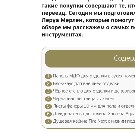
такие покупки совершают те, кт
переезд. Сегодня мы подготови
Леруа Мерлен, которые помогут
обзоре мы расскажем о самых п
инструментах.
Содер
1
Панель МДФ для отделки в сухих пом
2
Блок-хаус для внешней отделки
3
Чёрное стекло для отделки и декориро
4
Чердачная лестница с люком
5
Листы фанеры 10 мм для пола и отделк
6
Дождеватель для полива Gardena Aqu
7
Душевая кабина Tira Next с низким по