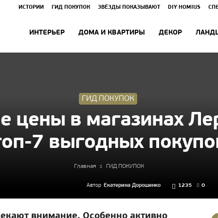
ИСТОРИИ
ГИД ПОКУПОК
ЗВЁЗДЫ ПОКАЗЫВАЮТ
DIY HOMIUS
СП
ИНТЕРЬЕР
ДОМА И КВАРТИРЫ
ДЕКОР
ЛАНД
ГИД ПОКУПОК
 цены в магазинах Ле
топ-7 выгодных покупо
Главная
ГИД ПОКУПОК
Автор
Екатерина Дорошенко
1235
0
лекают внимание. Особенно активно