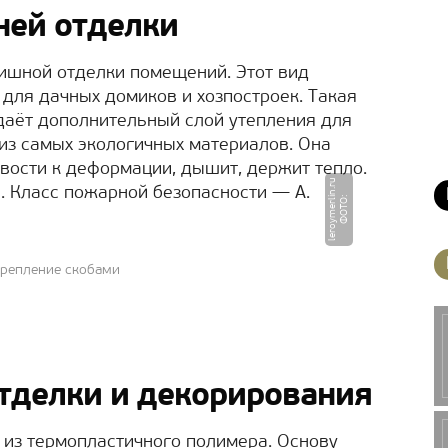
ней отделки
нишной отделки помещений. Этот вид
 для дачных домиков и хозпостроек. Такая
здаёт дополнительный слой утепления для
 из самых экологичных материалов. Она
вости к деформации, дышит, держит тепло.
u
. Класс пожарной безопасности ― А.
Ф
О
Т
О
:
l
e
r
o
y
m
e
r
li
n.
r
крепление скобами
отделки и декорирования
из термопластичного полимера. Основу