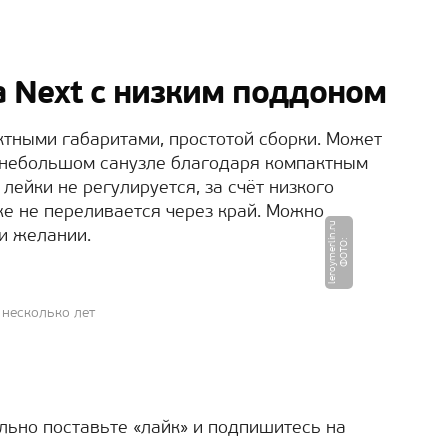
a Next с низким поддоном
тными габаритами, простотой сборки. Может
 в небольшом санузле благодаря компактным
ейки не регулируется, за счёт низкого
же не переливается через край. Можно
u
и желании.
Ф
О
Т
О
:
l
e
r
o
y
m
e
r
li
n.
r
несколько лет
льно поставьте «лайк» и подпишитесь на