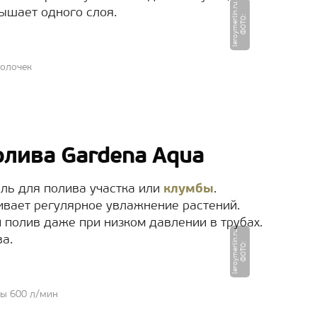
u
вышает одного слоя.
Ф
О
Т
О
:
l
e
r
o
y
m
e
r
li
n.
r
полочек
лива Gardena Aqua
ль для полива участка или
клумбы
.
ивает регулярное увлажнение растений.
 полив даже при низком давлении в трубах.
u
а.
Ф
О
Т
О
:
l
e
r
o
y
m
e
r
li
n.
r
ды 600 л/мин