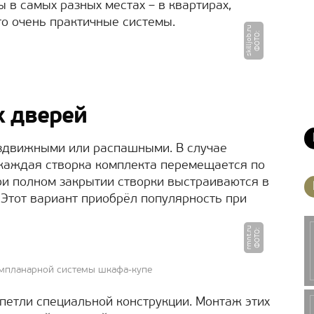
в самых разных местах – в квартирах,
то очень практичные системы.
u
Ф
О
Т
О
:
s
ki
l
l
j
o
b.
r
 дверей
здвижными или распашными. В случае
каждая створка комплекта перемещается по
При полном закрытии створки выстраиваются в
 Этот вариант приобрёл популярность при
u
Ф
О
Т
О
:
r
m
n
t.
r
мпланарной системы шкафа-купе
етли специальной конструкции. Монтаж этих