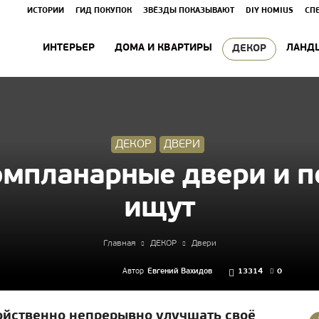
ИСТОРИИ
ГИД ПОКУПОК
ЗВЁЗДЫ ПОКАЗЫВАЮТ
DIY HOMIUS
СП
ИНТЕРЬЕР
ДОМА И КВАРТИРЫ
ЛАНД
ДЕКОР
ДЕКОР
ДВЕРИ
омпланарные двери и п
ищут
Главная
ДЕКОР
Двери
Автор
Евгений Вахидов
13314
0
ойственно непрерывно улучшать своё