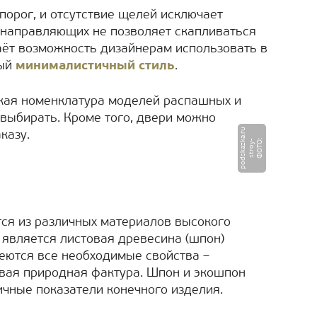
 порог, и отсутствие щелей исключает
 направляющих не позволяет скапливаться
аёт возможность дизайнерам использовать в
ный
минималистичный стиль
.
кая номенклатура моделей распашных и
 выбирать. Кроме того, двери можно
u
казу.
Ф
О
Т
:
s
t
r
o
y
-
p
o
d
s
k
a
z
k
a.
r
О
ся из различных материалов высокого
является листовая древесина (шпон)
меются все необходимые свойства –
ивая природная фактура. Шпон и экошпон
ичные показатели конечного изделия.