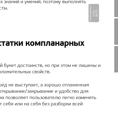
х знаний и умений, поэтому выполнять
u
сты.
Ф
О
Т
:
s
t
r
o
y
-
p
o
d
s
k
a
z
k
a.
r
О
статки компланарных
букет достоинств, но при этом не лишены и
положительных свойств.
ерёд не выступает, а хорошо отлаженная
открывание/закрывание и удобство для
ма позволяет пользователю легко изменять
 себя или на себя без разборки всей