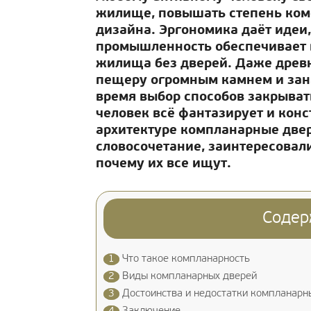
жилище, повышать степень комф
дизайна. Эргономика даёт идеи
промышленность обеспечивает 
жилища без дверей. Даже древн
пещеру огромным камнем и зан
время выбор способов закрыват
человек всё фантазирует и кон
архитектуре компланарные двер
словосочетание, заинтересовали
почему их все ищут.
Содер
1
Что такое компланарность
2
Виды компланарных дверей
3
Достоинства и недостатки компланарн