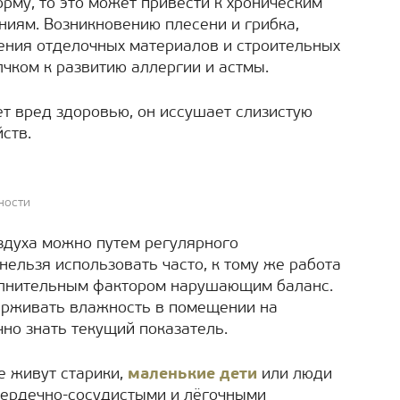
рму, то это может привести к хроническим
иям. Возникновению плесени и грибка,
ения отделочных материалов и строительных
лчком к развитию аллергии и астмы.
сет вред здоровью, он иссушает слизистую
ств.
ности
здуха можно путем регулярного
нельзя использовать часто, к тому же работа
лнительным фактором нарушающим баланс.
ерживать влажность в помещении на
но знать текущий показатель.
е живут старики,
маленькие дети
или люди
сердечно-сосудистыми и лёгочными