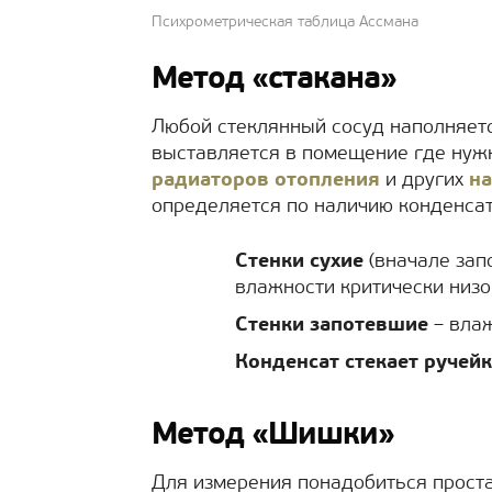
Психрометрическая таблица Ассмана
Метод «стакана»
Любой стеклянный сосуд наполняетс
выставляется в помещение где нуж
радиаторов отопления
и других
на
определяется по наличию конденсат
Стенки сухие
(вначале запо
влажности критически низо
Стенки запотевшие
– влаж
Конденсат стекает ручей
Метод «Шишки»
Для измерения понадобиться проста