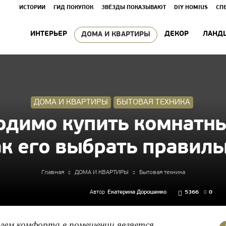
ИСТОРИИ
ГИД ПОКУПОК
ЗВЁЗДЫ ПОКАЗЫВАЮТ
DIY HOMIUS
СП
ИНТЕРЬЕР
ДЕКОР
ЛАНД
ДОМА И КВАРТИРЫ
ДОМА И КВАРТИРЫ
БЫТОВАЯ ТЕХНИКА
одимо купить комнатны
ак его выбрать правиль
Главная
ДОМА И КВАРТИРЫ
Бытовая техника
Автор
Екатерина Дорошенко
5366
0
лем комфорта в помещении является