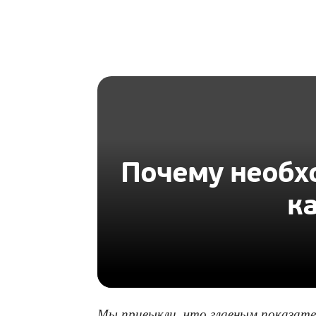
HOMIUS
Почему необх
к
Мы привыкли, что главным показате