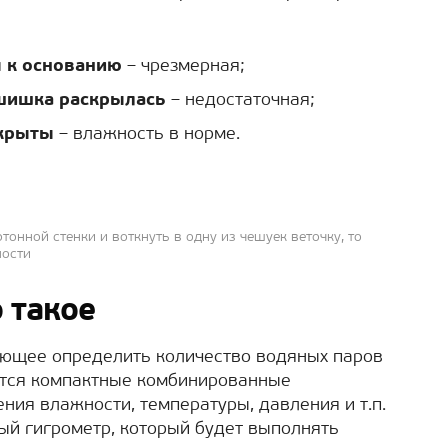
 к основанию
– чрезмерная;
шишка раскрылась
– недостаточная;
скрыты
– влажность в норме.
онной стенки и воткнуть в одну из чешуек веточку, то
ности
 такое
ляющее определить количество водяных паров
ются компактные комбинированные
ния влажности, температуры, давления и т.п.
ый гигрометр, который будет выполнять