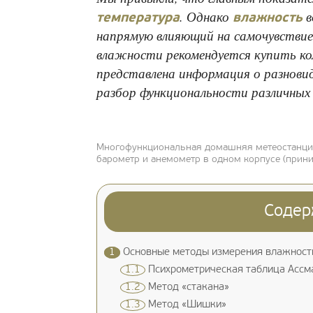
. Однако
в
температура
влажность
напрямую влияющий на самочувствие
влажности рекомендуется купить к
представлена информация о разнови
разбор функциональности различных 
Многофункциональная домашняя метеостанция
барометр и анемометр в одном корпусе (прин
Содер
1
Основные методы измерения влажност
1.1
Психрометрическая таблица Ассм
1.2
Метод «стакана»
1.3
Метод «Шишки»