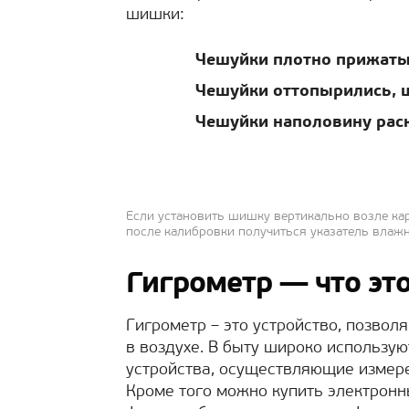
шишки:
Чешуйки плотно прижаты
Чешуйки оттопырились, 
Чешуйки наполовину ра
Если установить шишку вертикально возле карт
после калибровки получиться указатель влаж
Гигрометр — что это
Гигрометр – это устройство, позво
в воздухе. В быту широко использу
устройства, осуществляющие измере
Кроме того можно купить электронн