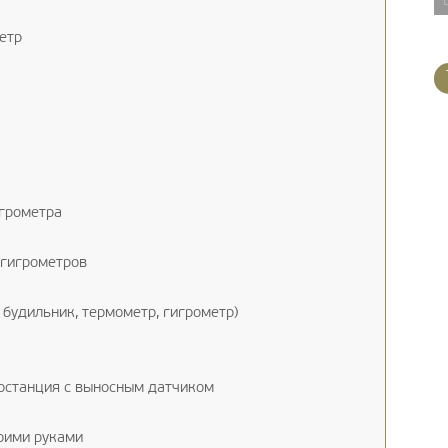
етр
грометра
 гигрометров
удильник, термометр, гигрометр)
станция с выносным датчиком
оими руками