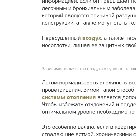
информацией. Если он превышает но
легочным и бронхиальным заболеван
который являются причиной разруш
конструкций, а также могут стать то
Пересушенный
воздух
, а также не
носоглотки, лишая ее защитных свой
Зависимость качества воздуха от уровня влаж
Летом нормализовать влажность во
проветривания. Зимой такой способ 
системы отопления
является допо
Чтобы избежать отклонений и подд
оптимальном уровне необходимо точ
Это особенно важно, если в квартир
страдающие астмой, хроническими 