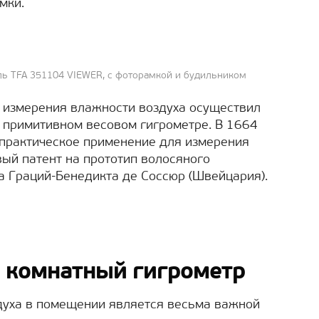
мки.
ь TFA 351104 VIEWER, с фоторамкой и будильником
 измерения влажности воздуха осуществил
а примитивном весовом гигрометре. В 1664
практическое применение для измерения
вый патент на прототип волосяного
на Граций-Бенедикта де Соссюр (Швейцария).
 комнатный гигрометр
уха в помещении является весьма важной