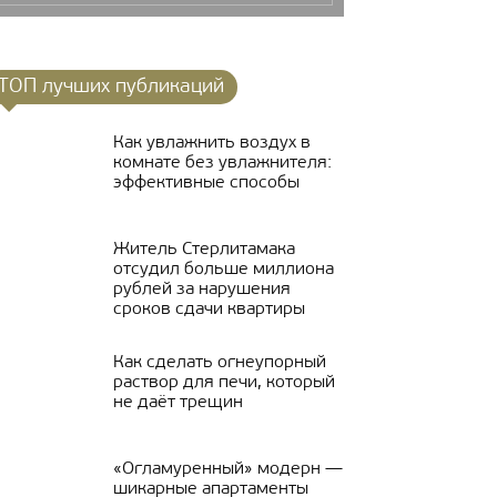
ТОП лучших публикаций
Как увлажнить воздух в
комнате без увлажнителя:
эффективные способы
Житель Стерлитамака
отсудил больше миллиона
рублей за нарушения
сроков сдачи квартиры
Как сделать огнеупорный
раствор для печи, который
не даёт трещин
«Огламуренный» модерн —
шикарные апартаменты