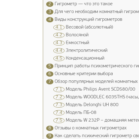
2
Гигрометр — что это такое
3
Для чего необходим комнатный гигром
4
Виды конструкций гигрометров
4.1
Весовой (абсолютный)
4.2
Волосяной
4.3
Емкостный
4.4
Электролитический
4.5
Конденсационный
5
Принцип работы психометрического ги
6
Основные критерии выбора
7
Обзор популярных моделей комнатных
7.1
Модель Philips Avent SCD580/00
7.2
Модель WOODLEC 6035ТНS (часы, б
7.3
Модель Delonghi UH 800
7.4
Модель ПБ-08
7.5
Модель W 232P – домашняя метео
8
Отзывы о комнатных гигрометрах
9
Как сделать психический гигрометр св