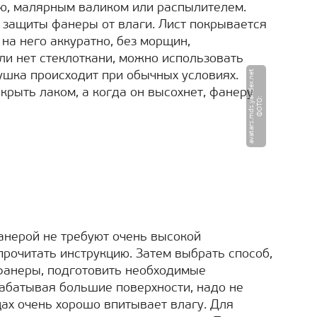
ью, малярным валиком или распылителем.
 защиты фанеры от влаги. Лист покрывается
, на него аккуратно, без морщин,
ли нет стеклоткани, можно использовать
t
ушка происходит при обычных условиях.
крыть лаком, а когда он высохнет, фанеру
Ф
О
Т
О
:
a
v
a
t
a
r
s.
m
d
s.
y
a
n
d
e
x.
n
e
анерой не требуют очень высокой
рочитать инструкцию. Затем выбрать способ,
фанеры, подготовить необходимые
абатывая большие поверхности, надо не
цах очень хорошо впитывает влагу. Для