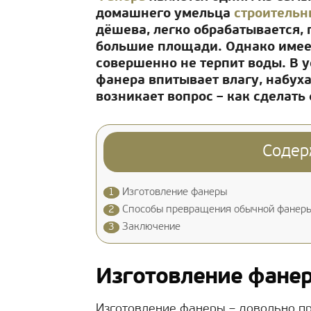
домашнего умельца
строительн
дёшева, легко обрабатывается,
большие площади. Однако имеет
совершенно не терпит воды. В
фанера впитывает влагу, набуха
возникает вопрос – как сделать
Содер
1
Изготовление фанеры
2
Способы превращения обычной фанеры
3
Заключение
Изготовление фане
Изготовление фанеры – довольно пр