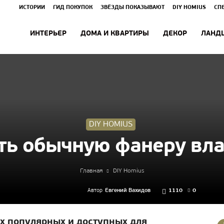
ИСТОРИИ
ГИД ПОКУПОК
ЗВЁЗДЫ ПОКАЗЫВАЮТ
DIY HOMIUS
СП
ИНТЕРЬЕР
ДОМА И КВАРТИРЫ
ДЕКОР
ЛАНД
DIY HOMIUS
ть обычную фанеру вл
Главная
DIY Homius
Автор
Евгений Вахидов
1110
0
х популярных и доступных для