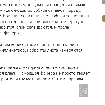
затем широким резцом при вращении снимают
м «шпон». Далее собирают пакет, чередуя
. Крайние слои в пакете – обязательно шпон.
ают под пресс и при высокой температуре
авится, слои склеиваются, и после
ст фанеры.
ьшим количеством слоёв. Толщина листа
 миллиметров. Габариты листа измеряются
ительного материала, но и у неё имеется
ся влаги. Намокшая фанера не просто теряет
строительным материалом. С этим пороком
u
Ф
О
Т
:
b
l
o
g
p
o
t
o
l
o
k.
r
О
-