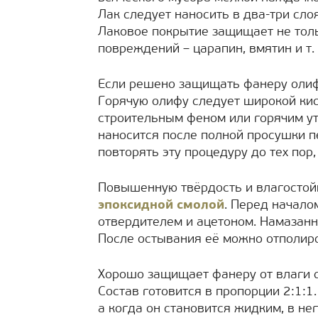
Лак следует наносить в два-три сло
Лаковое покрытие защищает не тольк
повреждений – царапин, вмятин и т. 
Если решено защищать фанеру олиф
Горячую олифу следует широкой кис
строительным феном или горячим у
наносится после полной просушки 
повторять эту процедуру до тех пор
Повышенную твёрдость и влагостой
эпоксидной смолой
. Перед начало
отвердителем и ацетоном. Намазан
После остывания её можно отполир
Хорошо защищает фанеру от влаги с
Состав готовится в пропорции 2:1:1
а когда он становится жидким, в не