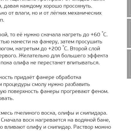
я, давая каждому хорошо просохнуть.
о от влаги, но и от лёгких механических
п.
°
ой, то её нужно сначала нагреть до +60
С.
тью нанести на фанеру, затем просушить
°
тюгом, нагретым до +200
С. Второй слой
первого. Желательно для большего эффекта
, пока олифа не перестанет впитываться.
кость придаёт фанере обработка
м процедуры смолу нужно разбавить
ную поверхность фанеры прогревают феном.
овать.
месь пчелиного воска, олифы и скипидара.
. Сначала воск нагревается на водяной бане,
го вливают олифу и скипидар. Раствор можно