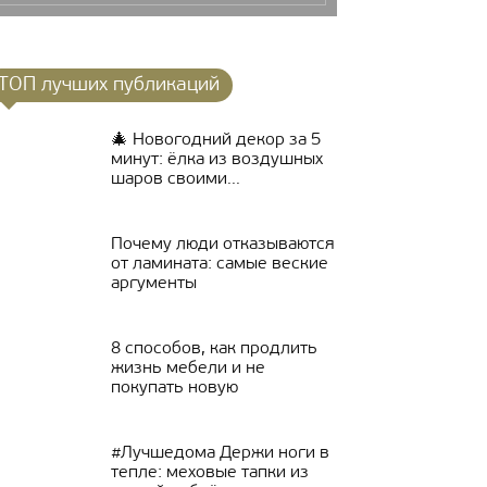
ТОП лучших публикаций
🎄 Новогодний декор за 5
минут: ёлка из воздушных
шаров своими...
Почему люди отказываются
от ламината: самые веские
аргументы
8 способов, как продлить
жизнь мебели и не
покупать новую
#Лучшедома Держи ноги в
тепле: меховые тапки из