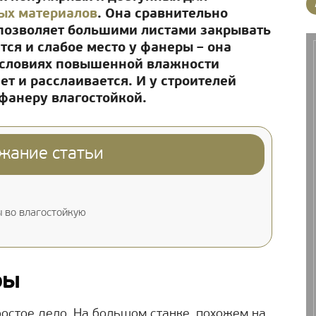
ых материалов
. Она сравнительно
 позволяет большими листами закрывать
ся и слабое место у фанеры – она
 условиях повышенной влажности
ет и расслаивается. И у строителей
 фанеру влагостойкой.
жание статьи
 во влагостойкую
ры
остое дело. На большом станке, похожем на