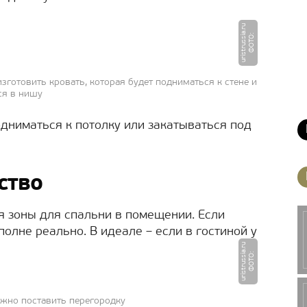
u
Ф
О
Т
О
:
u
ri
s
t
r
u
s
si
a.
r
готовить кровать, которая будет подниматься к стене и
ся в нишу
одниматься к потолку или закатываться под
ство
 зоны для спальни в помещении. Если
полне реально. В идеале – если в гостиной у
u
Ф
О
Т
О
:
u
ri
s
t
r
u
s
si
a.
r
ужно поставить перегородку