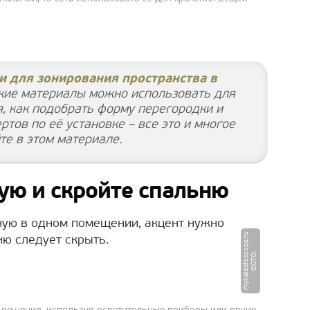
и для зонирования пространства в
ие материалы можно использовать для
я, как подобрать форму перегородки и
ртов по её установке – все это и многое
те в этом материале.
ую и скройте спальню
ную в одном помещении, акцент нужно
u
ню следует скрыть.
Ф
О
Т
О
:
m
y
k
a
l
ei
d
o
s
c
o
p
e.
r