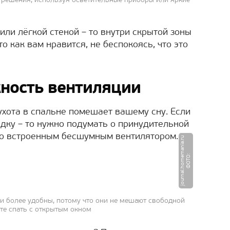
 решения, используя осветительные приборы или яркие
или лёгкой стеной – то внутри скрытой зоны
 как вам нравится, не беспокоясь, что это
ность вентиляции
духота в спальне помешает вашему сну. Если
дку – то нужно подумать о принудительной
 со встроенным бесшумным вентилятором.
u
Ф
О
Т
О
:
j
o
u
r
n
a
l.
h
o
m
e
m
a
ni
a.
r
и более удобны, потому что они не мешают свободной
те спать с открытым окном