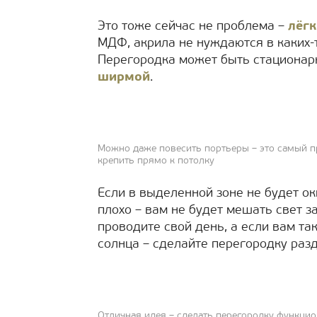
Это тоже сейчас не проблема –
лёгк
МДФ, акрила не нуждаются в каких-
Перегородка может быть стационар
ширмой
.
Можно даже повесить портьеры – это самый п
крепить прямо к потолку
Если в выделенной зоне не будет окн
плохо – вам не будет мешать свет з
проводите свой день, а если вам т
солнца – сделайте перегородку раз
Отличная идея – сделать перегородку функцио