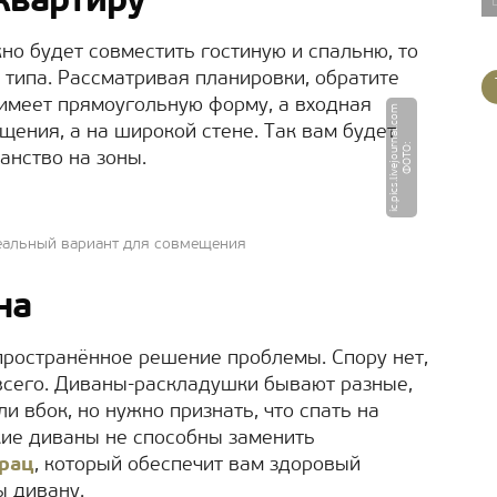
квартиру
жно будет совместить гостиную и спальню, то
типа. Рассматривая планировки, обратите
 имеет прямоугольную форму, а входная
m
щения, а на широкой стене. Так вам будет
Ф
О
Т
О
:
i
c.
pi
c
s.
li
v
e
j
o
u
r
n
a
l.
c
o
анство на зоны.
деальный вариант для совмещения
на
пространённое решение проблемы. Спору нет,
всего. Диваны-раскладушки бывают разные,
и вбок, но нужно признать, что спать на
кие диваны не способны заменить
рац
, который обеспечит вам здоровый
ы дивану.