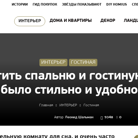
ИСТОРИИ
ГИД ПОКУПОК
ЗВЁЗДЫ ПОКАЗЫВАЮТ
DIY HOMIUS
СП
ДОМА И КВАРТИРЫ
ДЕКОР
ЛАНД
ИНТЕРЬЕР
ИНТЕРЬЕР
ГОСТИНАЯ
ить спальню и гостину
было стильно и удобно
Главная
ИНТЕРЬЕР
Гостиная
Автор
Леонид Шальман
9348
0
дельную комнату для сна, и очень часто