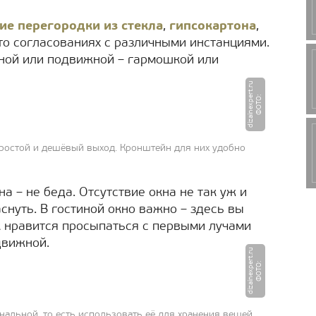
ие перегородки из стекла
,
гипсокартона
,
то согласованиях с различными инстанциями.
ной или подвижной – гармошкой или
u
Ф
О
Т
О
:
di
z
ai
n
e
x
p
e
r
t.
r
ростой и дешёвый выход. Кронштейн для них удобно
а – не беда. Отсутствие окна не так уж и
аснуть. В гостиной окно важно – здесь вы
ак нравится просыпаться с первыми лучами
движной.
u
Ф
О
Т
О
:
di
z
ai
n
e
x
p
e
r
t.
r
нальной, то есть использовать её для хранения вещей