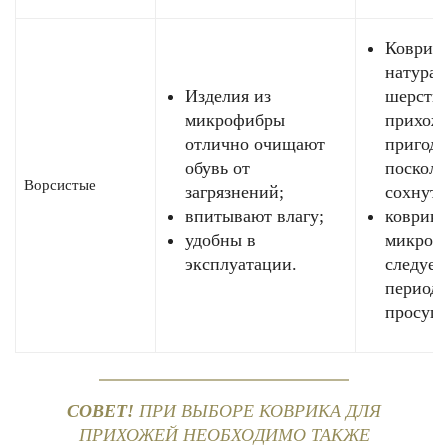
Коврики
натурал
Изделия из
шерсти 
микрофибры
прихоже
отлично очищают
пригодн
обувь от
посколь
Ворсистые
загрязнений;
сохнут;
впитывают влагу;
коврики
удобны в
микроф
эксплуатации.
следует
периоди
просуши
СОВЕТ!
ПРИ ВЫБОРЕ КОВРИКА ДЛЯ
ПРИХОЖЕЙ НЕОБХОДИМО ТАКЖЕ