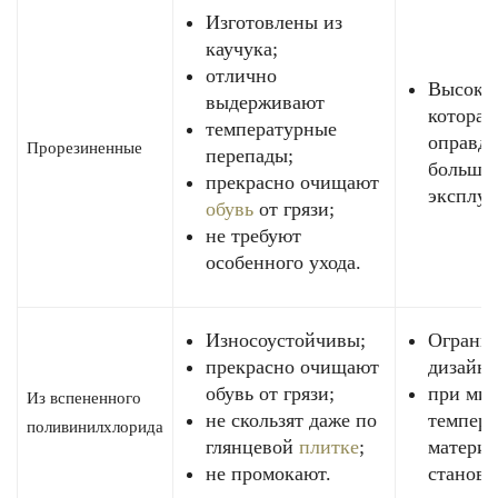
Изготовлены из
каучука;
отлично
Высокая
выдерживают
которая
температурные
оправды
Прорезиненные
перепады;
больши
прекрасно очищают
эксплуа
обувь
от грязи;
не требуют
особенного ухода.
Износоустойчивы;
Ограни
прекрасно очищают
дизайн;
обувь от грязи;
при ми
Из вспененного
не скользят даже по
темпера
поливинилхлорида
глянцевой
плитке
;
материа
не промокают.
станови