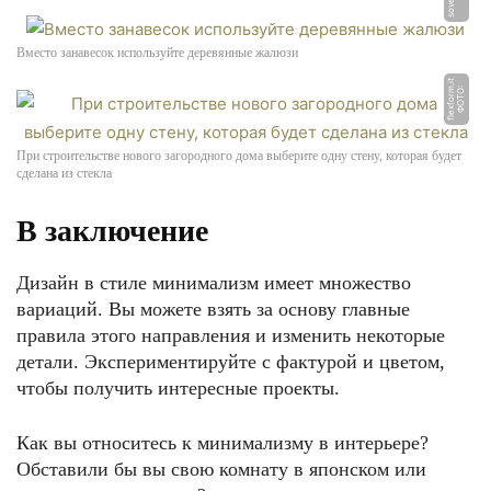
Вместо занавесок используйте деревянные жалюзи
t
Ф
О
Т
О:
fl
e
x
f
o
r
m.i
При строительстве нового загородного дома выберите одну стену, которая будет
сделана из стекла
В заключение
Дизайн в стиле минимализм имеет множество
вариаций. Вы можете взять за основу главные
правила этого направления и изменить некоторые
детали. Экспериментируйте с фактурой и цветом,
чтобы получить интересные проекты.
Как вы относитесь к минимализму в интерьере?
Обставили бы вы свою комнату в японском или