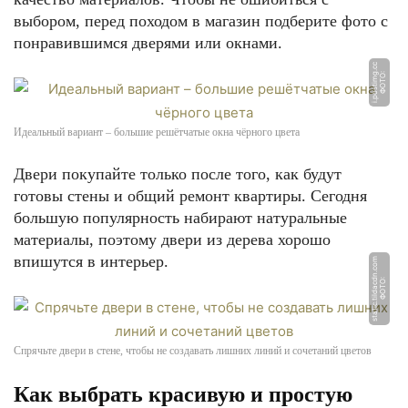
выбором, перед походом в магазин подберите фото с
понравившимся дверями или окнами.
c
Ф
О
Т
О:
i.
p
o
s
ti
m
g.
c
Идеальный вариант – большие решётчатые окна чёрного цвета
Двери покупайте только после того, как будут
готовы стены и общий ремонт квартиры. Сегодня
большую популярность набирают натуральные
материалы, поэтому двери из дерева хорошо
впишутся в интерьер.
m
Ф
О
Т
О:
s
t
a
ti
c.
til
d
a
c
d
n.
c
o
Спрячьте двери в стене, чтобы не создавать лишних линий и сочетаний цветов
Как выбрать красивую и простую