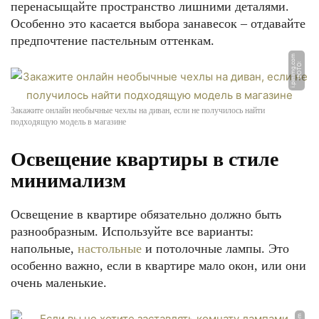
перенасыщайте пространство лишними деталями.
Особенно это касается выбора занавесок – отдавайте
предпочтение пастельным оттенкам.
m
Ф
О
Т
О:
i.
pi
ni
m
g.
c
o
Закажите онлайн необычные чехлы на диван, если не получилось найти
подходящую модель в магазине
Освещение квартиры в стиле
минимализм
Освещение в квартире обязательно должно быть
разнообразным. Используйте все варианты:
напольные,
настольные
и потолочные лампы. Это
особенно важно, если в квартире мало окон, или они
очень маленькие.