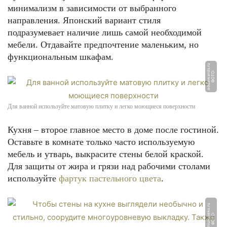
минимализм в зависимости от выбранного
направления. Японский вариант стиля
подразумевает наличие лишь самой необходимой
мебели. Отдавайте предпочтение маленьким, но
функциональным шкафам.
u
Ф
О
Т
О:
a
d
d
a
w
a
r
d
s.
r
Для ванной используйте матовую плитку и легко моющиеся поверхности
Кухня – второе главное место в доме после гостиной.
Оставьте в комнате только часто используемую
мебель и утварь, выкрасите стены белой краской.
Для защиты от жира и грязи над рабочими столами
используйте
фартук пастельного цвета
.
u
Ф
О
Т
О:
p
r
e
mi
u
m
d
e
k
o.
r