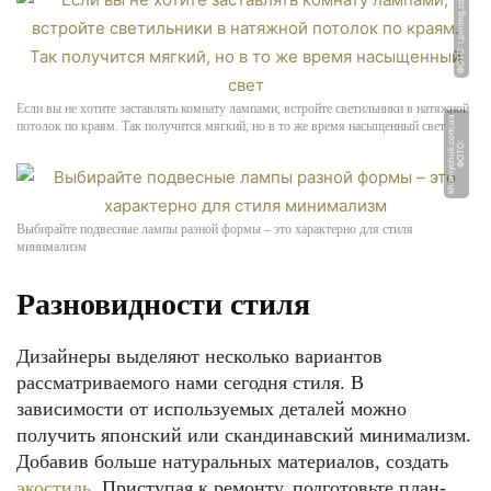
ФОТО: i.pinimg.com
Если вы не хотите заставлять комнату лампами, встройте светильники в натяжной
a
потолок по краям. Так получится мягкий, но в то же время насыщенный свет
Ф
О
Т
О:
k
h
o
m
y
c
h
u
k.
c
o
m.
u
Выбирайте подвесные лампы разной формы – это характерно для стиля
минимализм
Разновидности стиля
Дизайнеры выделяют несколько вариантов
рассматриваемого нами сегодня стиля. В
зависимости от используемых деталей можно
получить японский или скандинавский минимализм.
Добавив больше натуральных материалов, создать
экостиль
. Приступая к ремонту, подготовьте план-