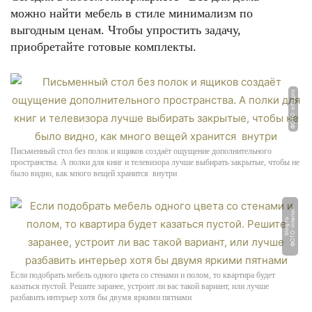
можно найти мебель в стиле минимализм по
выгодным ценам. Чтобы упростить задачу,
приобретайте готовые комплекты.
ФОТО: elfo.pro
Письменный стол без полок и ящиков создаёт ощущение дополнительного
пространства. А полки для книг и телевизора лучше выбирать закрытые, чтобы не
было видно, как много вещей хранится внутри
Ф
О
Т
О: i
n
t
ri
o
r
-
bl
o
g.
r
e
u
Если подобрать мебель одного цвета со стенами и полом, то квартира будет
казаться пустой. Решите заранее, устроит ли вас такой вариант, или лучше
разбавить интерьер хотя бы двумя яркими пятнами