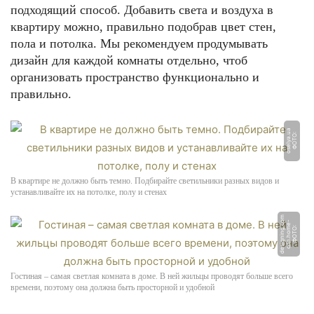
подходящий способ. Добавить света и воздуха в
квартиру можно, правильно подобрав цвет стен,
пола и потолка. Мы рекомендуем продумывать
дизайн для каждой комнаты отдельно, чтоб
организовать пространство функционально и
правильно.
a
Ф
О
Т
О:
o
s
el
y
a.
u
В квартире не должно быть темно. Подбирайте светильники разных видов и
устанавливайте их на потолке, полу и стенах
m
-
o
Ф
О
Т
О:
c
d
n.
h
o
m
e
d
e
si
g
ni
n
g.
c
Гостиная – самая светлая комната в доме. В ней жильцы проводят больше всего
времени, поэтому она должна быть просторной и удобной