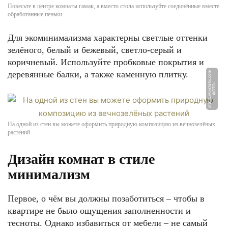
Повесьте в центре комнаты гамак, а вместо стола используйте соединённые вместе
обработанные пеньки
Для экоминимализма характерны светлые оттенки
зелёного, белый и бежевый, светло-серый и
коричневый. Используйте пробковые покрытия и
деревянные балки, а также каменную плитку.
m
Ф
О
Т
О:
s
t
a
ti
c.
wi
x
s
t
a
ti
c.
c
o
На одной из стен вы можете оформить природную композицию из вечнозелёных
растений
Дизайн комнат в стиле
минимализм
Первое, о чём вы должны позаботиться – чтобы в
квартире не было ощущения заполненности и
тесноты. Однако избавиться от мебели – не самый