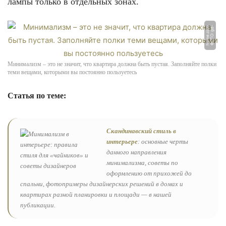
лампы только в отдельных зонах.
Ф
О
Т
О:
g
d
-
h
o
m
e.
c
o
m
Минимализм – это не значит, что квартира должна быть пустая. Заполняйте полки
теми вещами, которыми вы постоянно пользуетесь
Статья по теме:
Скандинавский стиль в
интерьере
: основные черты
данного направления
минимализма, советы по
оформлению от прихожей до
спальни, фотопримеры дизайнерских решений в домах и
квартирах разной планировки и площади — в нашей
публикации.