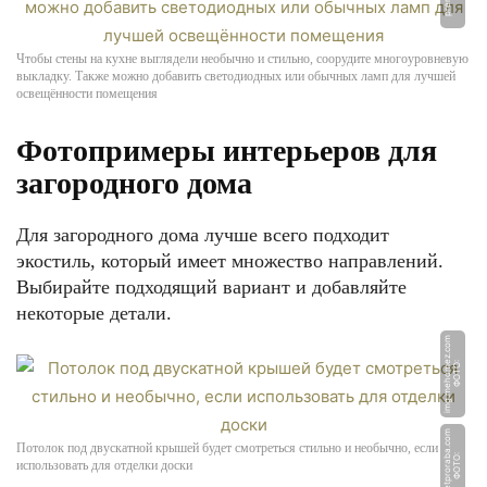
Чтобы стены на кухне выглядели необычно и стильно, соорудите многоуровневую
выкладку. Также можно добавить светодиодных или обычных ламп для лучшей
освещённости помещения
Фотопримеры интерьеров для
загородного дома
Для загородного дома лучше всего подходит
экостиль, который имеет множество направлений.
Выбирайте подходящий вариант и добавляйте
некоторые детали.
m
Ф
О
Т
О:
i
m
g.
m
e
h
o
m
e
z.
c
o
m
Потолок под двускатной крышей будет смотреться стильно и необычно, если
Ф
О
Т
О:
s
o
v
e
t
p
r
o
r
a
b
a.
c
o
использовать для отделки доски