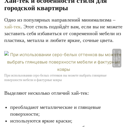
Хай-тек и особенности стиля для
городской квартиры
Одно из популярных направлений минимализма –
хай-тек
. Этот стиль подойдёт вам, если вы не можете
заставить себя избавиться от современной мебели из
пластика, металла и любите яркие, сочные цвета.
t
Ф
О
Т
О:
-
s
3
-
c
d
n
c
f.
b
e
h
a
n
e.
n
e
mi
r
-
c
При использовании серо-белых оттенков вы можете выбрать глянцевые
поверхности мебели и фактурные ковры
Выделяют несколько отличий хай-тек:
преобладают металлические и глянцевые
поверхности;
используются яркие краски;