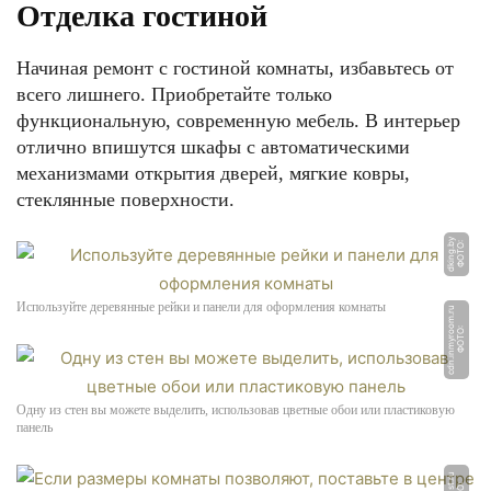
Отделка гостиной
Начиная ремонт с гостиной комнаты, избавьтесь от
всего лишнего. Приобретайте только
функциональную, современную мебель. В интерьер
отлично впишутся шкафы с автоматическими
механизмами открытия дверей, мягкие ковры,
стеклянные поверхности.
y
Ф
О
Т
О:
d
ki
n
g.
b
Используйте деревянные рейки и панели для оформления комнаты
u
Ф
О
Т
О:
c
d
n.i
n
m
y
r
o
o
m.
r
Одну из стен вы можете выделить, использовав цветные обои или пластиковую
панель