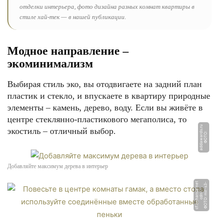
отделки интерьера, фото дизайна разных комнат квартиры в
стиле хай-тек — в нашей публикации.
Модное направление –
экоминимализм
Выбирая стиль эко, вы отодвигаете на задний план
пластик и стекло, и впускаете в квартиру природные
элементы – камень, дерево, воду. Если вы живёте в
центре стеклянно-пластикового мегаполиса, то
u
экостиль – отличный выбор.
Ф
О
Т
О:
a
d
d
a
w
a
r
d
s.
r
Добавляйте максимум дерева в интерьер
t
Ф
О
Т
О:
-
s
3
-
c
d
n
c
f.
b
e
h
a
n
e.
n
e
mi
r
-
c