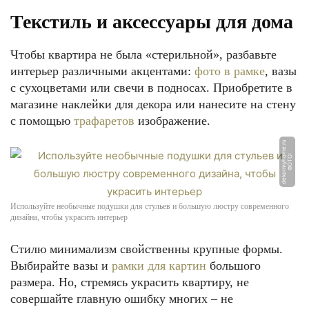
Текстиль и аксессуары для дома
Чтобы квартира не была «стерильной», разбавьте
интерьер различными акцентами:
фото в рамке
, вазы
с сухоцветами или свечи в подносах. Приобретите в
магазине наклейки для декора или нанесите на стену
с помощью
трафаретов
изображение.
u
Ф
О
Т
О:
d
e
k
o
r
m
y
h
o
m
e.
r
Используйте необычные подушки для стульев и большую люстру современного
дизайна, чтобы украсить интерьер
Стилю минимализм свойственны крупные формы.
Выбирайте вазы и
рамки для картин
большого
размера. Но, стремясь украсить квартиру, не
совершайте главную ошибку многих – не