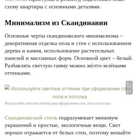
схему квартиры с основными деталями.
Минимализм из Скандинавии
Основные черты скандинавского минимализма –
декоративная отделка пола и стен с использованием
дерева и камня, использование растительных
панелей и массивных форм. Основной цвет – белый.
Разбавлять светлую гамму можно жёлто-зелёными
оттенками.
m
Ф
О
Т
О:
a
r
xi
p.
c
o
Используйте светлые оттенки при оформлении стен, пола и потолка
Скандинавский стиль
подразумевает минимум
украшений и простые, экологичные вещи. Свет
хорошо отражается от белых стен, поэтому вешайте