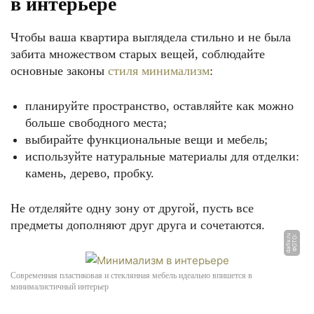
в интерьере
Чтобы ваша квартира выглядела стильно и не была
забита множеством старых вещей, соблюдайте
основные законы
стиля минимализм
:
планируйте пространство, оставляйте как можно
больше свободного места;
выбирайте функциональные вещи и мебель;
используйте натуральные материалы для отделки:
камень, дерево, пробку.
Не отделяйте одну зону от другой, пусть все
предметы дополняют друг друга и сочетаются.
u
Ф
О
Т
О:
d
a
fi
x.
r
Современная пластиковая и стеклянная мебель идеально впишется в
минималистичный интерьер