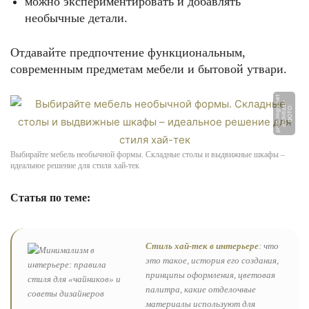
можно экспериментировать и добавлять
необычные детали.
Отдавайте предпочтение функциональным,
современным предметам мебели и бытовой утвари.
t
-
n
Ф
О
Т
О:
a
r
c
hi
ti
z
e
r
p
r
o
d.i
m
gi
x.
e
Выбирайте мебель необычной формы. Складные столы и выдвижные шкафы –
идеальное решение для стиля хай-тек
Статья по теме:
Стиль хай-тек в интерьере
: что
это такое, история его создания,
принципы оформления, цветовая
палитра, какие отделочные
материалы используют для