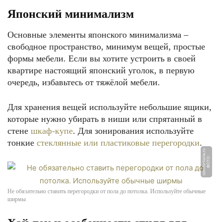
Японский минимализм
Основные элементы японского минимализма –
свободное пространство, минимум вещей, простые
формы мебели. Если вы хотите устроить в своей
квартире настоящий японский уголок, в первую
очередь, избавьтесь от тяжёлой мебели.
Для хранения вещей используйте небольшие ящики,
которые нужно убирать в ниши или спрятанный в
стене
шкаф-купе
. Для зонирования используйте
тонкие
стеклянные или пластиковые перегородки
.
u
Ф
О
Т
О:
c
o
m
f
o
r
t
o
ri
a.
r
Не обязательно ставить перегородки от пола до потолка. Используйте обычные
ширмы