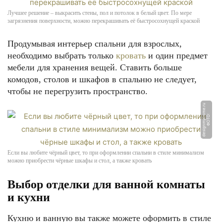
Лучшее решение – выкрасить стены, пол и потолок в белый цвет. По мере
загрязнения поверхности, можно перекрашивать её быстросохнущей краской
Продумывая интерьер спальни для взрослых,
необходимо выбрать только
кровать
и один предмет
мебели для хранения вещей. Ставить больше
комодов, столов и шкафов в спальню не следует,
чтобы не перегрузить пространство.
u
Ф
О
Т
О:
d
e
si
g
n
m
y
h
o
m
e.
r
Если вы любите чёрный цвет, то при оформлении спальни в стиле минимализм
можно приобрести чёрные шкафы и стол, а также кровать
Выбор отделки для ванной комнаты
и кухни
Кухню и ванную вы также можете оформить в стиле