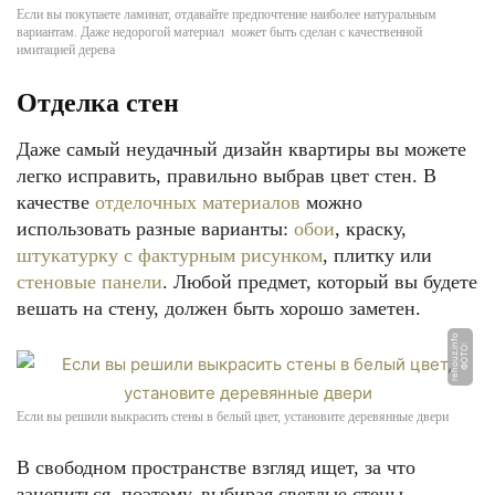
Если вы покупаете ламинат, отдавайте предпочтение наиболее натуральным
вариантам. Даже недорогой материал может быть сделан с качественной
имитацией дерева
Отделка стен
Даже самый неудачный дизайн квартиры вы можете
легко исправить, правильно выбрав цвет стен. В
качестве
отделочных материалов
можно
использовать разные варианты:
обои
, краску,
штукатурку с фактурным рисунком
, плитку или
стеновые панели
. Любой предмет, который вы будете
вешать на стену, должен быть хорошо заметен.
o
Ф
О
Т
О:
r
e
h
o
u
z.i
n
f
Если вы решили выкрасить стены в белый цвет, установите деревянные двери
В свободном пространстве взгляд ищет, за что
зацепиться, поэтому, выбирая светлые стены,