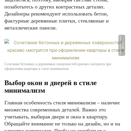
позаботьтесь о других контрастных деталях.
Дизайнеры рекомендуют использовать бетон,
фактурные деревянные плитки, стеклянные и
металлические панели.
m
Ф
О
Т
О:
o
t
d
el
k
a
s
t
e
n.
c
o
Сочетание бетонных и деревянных поверхностей красиво смотрится при
оформлении квартиры в стиле минимализм
Выбор окон и дверей в стиле
минимализм
Главная особенность стиля минимализм – наличие
множества современных деталей. Важно это
учитывать, выбирая двери и окна в квартиру.
Обращайте внимание не только на дизайн, но и на
качество материалов. Чтобы не ошибиться с