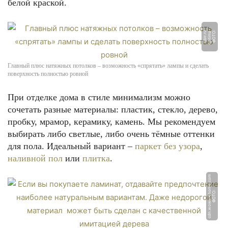
белой краской.
-
u
Ф
О
Т
О:
o
p
ti
m
a
si
bi
r.
r
Главный плюс натяжных потолков – возможность «спрятать» лампы и сделать
поверхность полностью ровной
При отделке дома в стиле минимализм можно
сочетать разные материалы: пластик, стекло, дерево,
пробку, мрамор, керамику, камень. Мы рекомендуем
выбирать либо светлые, либо очень тёмные оттенки
для пола. Идеальный вариант –
паркет без узора
,
наливной пол
или
плитка
.
m
Ф
О
Т
О:
c
d
n.
w
o
w
o
w
h
o
m
e.
c
o