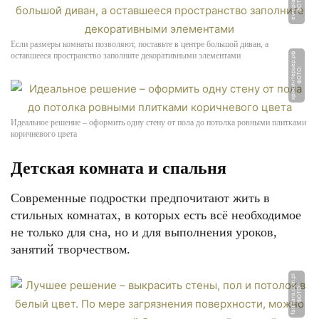
u
Ф
О
Т
О:
e
v
r
o
pl
a
s
t.
r
Если размеры комнаты позволяют, поставьте в центре большой диван, а
оставшееся пространство заполните декоративными элементами
ф
Ф
О
Т
О:
к
р
а
с
и
н
т
е
р
ь
е
р.
р
Идеальное решение – оформить одну стену от пола до потолка ровными плитками
коричневого цвета
Детская комната и спальня
Современные подростки предпочитают жить в
стильных комнатах, в которых есть всё необходимое
не только для сна, но и для выполнения уроков,
занятий творчеством.
pl
Ф
О
Т
О:
f
a
m
f
a
r
a.
c
o
m.