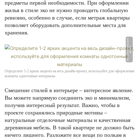
предметы первой необходимости. При оформлении
жилья в стиле эко не нужно проводить глобальную
ревизию, особенно в случае, если метраж квартиры
позволяет оборудовать дополнительные места для
хранения.
m
Ф
О
Т
О:
s
t
a
ti
c.
wi
x
s
t
a
ti
c.
c
o
Определите 1-2 ярких акцента на весь дизайн-проект, используйте для оформления
комнаты однотонные материалы
Смешение стилей в интерьере – интересное явление.
Вы можете напрямую соединить эко и минимализм,
получив интересный результат. Важно, чтобы в
проекте сохранялись природные мотивы –
натуральные отделочные материалы и качественная
деревянная мебель. В такой квартире не должно быть
ничего лишнего. Разложите все вещи по полкам в