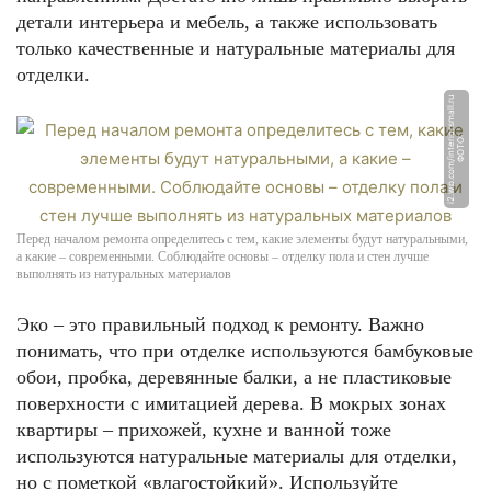
детали интерьера и мебель, а также использовать
только качественные и натуральные материалы для
отделки.
u
Ф
О
Т
О:
i
2.
w
p.
c
o
m
/i
n
t
e
ri
o
r
s
m
all.
r
Перед началом ремонта определитесь с тем, какие элементы будут натуральными,
а какие – современными. Соблюдайте основы – отделку пола и стен лучше
выполнять из натуральных материалов
Эко – это правильный подход к ремонту. Важно
понимать, что при отделке используются бамбуковые
обои, пробка, деревянные балки, а не пластиковые
поверхности с имитацией дерева. В мокрых зонах
квартиры – прихожей, кухне и ванной тоже
используются натуральные материалы для отделки,
но с пометкой «влагостойкий». Используйте