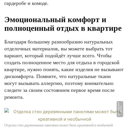
гардеробе и комоде.
Эмоциональный комфорт и
полноценный отдых в квартире
Благодаря большому разнообразию натуральных
отделочных материалов, вы можете выбрать тот
вариант, который подойдёт лучше всего. Чтобы
создать полноценное место для отдыха в городской
квартире, нужно понять, какие изделия не вызывают
дискомфорта. Помните, что натуральные ткани
могут вызывать аллергию, поэтому внимательно
следите за своим состоянием первое время после
ремонта.
m
Ф
О
Т
О:
i.
pi
ni
m
g.
c
o
Отделка стен деревянными панелями может быть креативной и необычной