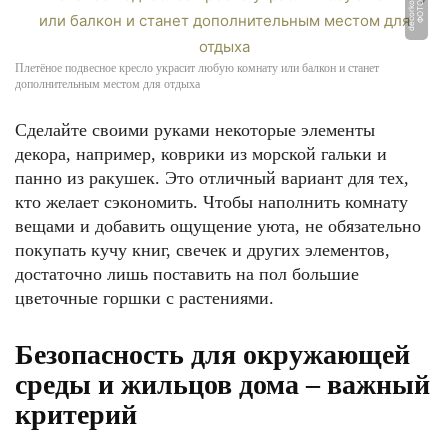
u
Ф
О
Т
О:
d
e
c
o
r
k
o.
r
Плетёное подвесное кресло украсит любую комнату или балкон и станет
дополнительным местом для отдыха
Сделайте своими руками некоторые элементы
декора, например, коврики из морской гальки и
панно из ракушек. Это отличный вариант для тех,
кто желает сэкономить. Чтобы наполнить комнату
вещами и добавить ощущение уюта, не обязательно
покупать кучу книг, свечек и других элементов,
достаточно лишь поставить на пол большие
цветочные горшки с растениями.
Безопасность для окружающей
среды и жильцов дома – важный
критерий