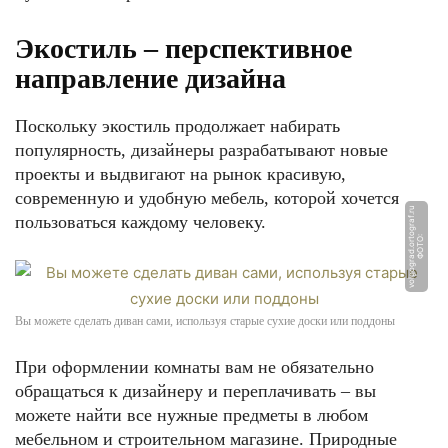
Экостиль – перспективное
направление дизайна
Поскольку экостиль продолжает набирать
популярность, дизайнеры разрабатывают новые
проекты и выдвигают на рынок красивую,
современную и удобную мебель, которой хочется
u
пользоваться каждому человеку.
Ф
О
Т
О:
v
ol
g
o
g
r
a
d.
o
r
t
o
g
r
a
f.
r
Вы можете сделать диван сами, используя старые сухие доски или поддоны
При оформлении комнаты вам не обязательно
обращаться к дизайнеру и переплачивать – вы
можете найти все нужные предметы в любом
мебельном и строительном магазине. Природные