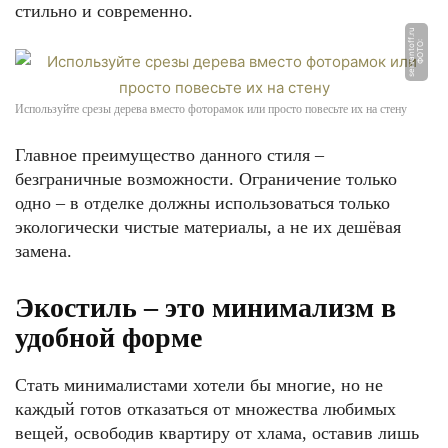
стильно и современно.
u
Ф
О
Т
О:
s
e
r
v
a
n
t
o
f
f.
r
Используйте срезы дерева вместо фоторамок или просто повесьте их на стену
Главное преимущество данного стиля –
безграничные возможности. Ограничение только
одно – в отделке должны использоваться только
экологически чистые материалы, а не их дешёвая
замена.
Экостиль – это минимализм в
удобной форме
Стать минималистами хотели бы многие, но не
каждый готов отказаться от множества любимых
вещей, освободив квартиру от хлама, оставив лишь