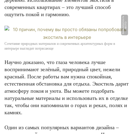
деревню. Использование элементов экостиля в
современных квартирах – это лучший способ
ощутить покой и гармонию.
u
Ф
О
Т
О:
b
a
z
a
z
a
k
o
n
o
v.
r
Сочетание природных материалов и современных архитектурных форм в
интерьере выглядит потрясающе
Научно доказано, что глаза человека лучше
воспринимают зелёный, природный цвет, нежели
красный. После работы вам нужна спокойная,
естественная обстановка для отдыха. Экостиль дарит
атмосферу покоя и уюта. Вы можете подобрать
натуральные материалы и использовать их в отделке
так, чтобы они напоминали о горах и реках, полях и
камнях.
Один из самых популярных вариантов дизайна –