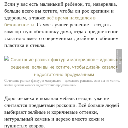
Если у вас есть маленький ребёнок, то, наверняка,
больше всего вы хотите, чтобы он рос крепким и
здоровым, а также
всё время находился в
безопасности
. Самое лучшее решение – создать
комфортную обстановку дома, отдав предпочтение
экостилю вместо современных дизайнов с обилием
пластика и стекла.
m
Ф
О
Т
О:
s
t
a
ti
c.
wi
x
s
t
a
ti
c.
c
o
Сочетание разных фактур и материалов – идеальное решение, если вы не хотите,
чтобы дизайн казался недостаточно продуманным
Дорогие меха и кожаная мебель сегодня уже не
считаются предметами роскоши. Всё больше людей
выбирают зелёные и коричневые оттенки,
натуральный камень и дерево вместо кожи и
пушистых ковров.