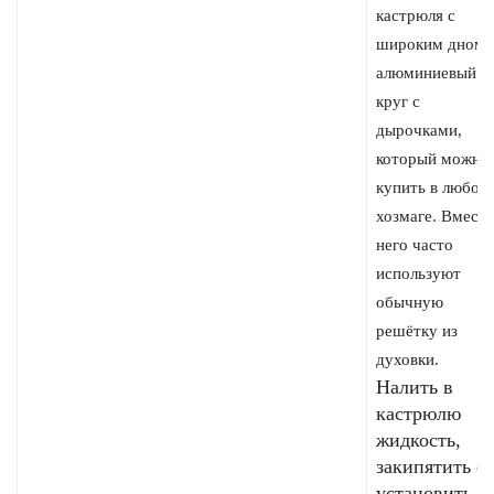
кастрюля с
широким дном 
алюминиевый
круг с
дырочками,
который можно
купить в любом
хозмаге. Вмест
него часто
используют
обычную
решётку из
духовки.
Налить в
кастрюлю
жидкость,
закипятить её
установить