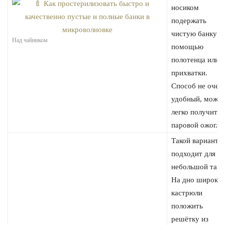
носиком
подержать
чистую банку с
Над чайником
помощью
полотенца или
прихватки.
Способ не очен
удобный, можн
легко получить
паровой ожог.
Такой вариант
подходит для
небольшой тары
На дно широко
кастрюли
положить
решётку из