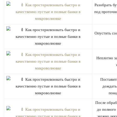
Разобрать б
под проточн
Опустить сос
Неплотно за
Поставит
дождатьс
пона
После обраб
до полного
можно акку