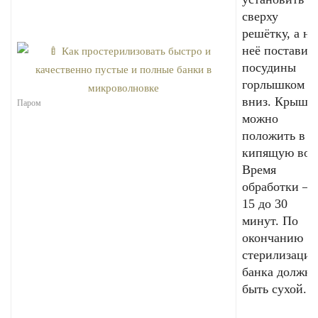
сверху
решётку, а на
неё поставит
посудины
горлышком
вниз. Крышк
Паром
можно
положить в
кипящую вод
Время
обработки – 
15 до 30
минут. По
окончанию
стерилизации
банка должна
быть сухой.