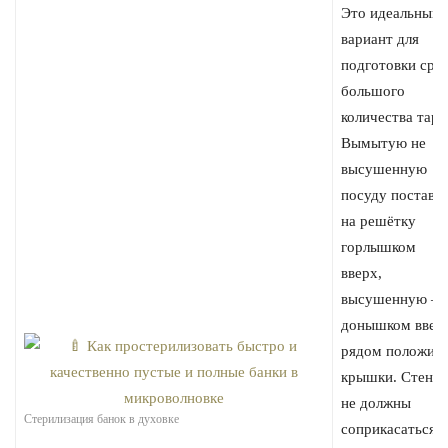
Это идеальный
вариант для
подготовки сра
большого
количества тары
Вымытую не
высушенную
посуду постави
на решётку
горлышком
вверх,
высушенную –
донышком ввер
рядом положит
крышки. Стенки
не должны
Стерилизация банок в духовке
соприкасаться