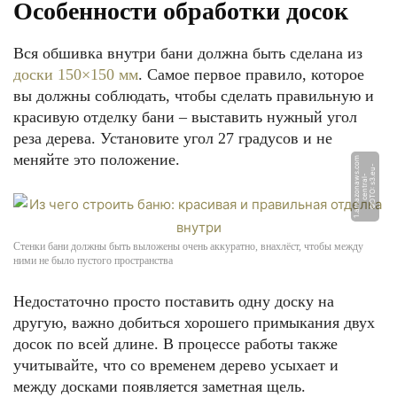
Особенности обработки досок
Вся обшивка внутри бани должна быть сделана из
доски 150×150 мм
. Самое первое правило, которое
вы должны соблюдать, чтобы сделать правильную и
красивую отделку бани – выставить нужный угол
реза дерева. Установите угол 27 градусов и не
меняйте это положение.
m
Ф
О
Т
О:
s
3.
u
-
c
e
n
t
r
al
1.
a
m
a
z
o
n
a
s.
c
o
e
-
w
Стенки бани должны быть выложены очень аккуратно, внахлёст, чтобы между
ними не было пустого пространства
Недостаточно просто поставить одну доску на
другую, важно добиться хорошего примыкания двух
досок по всей длине. В процессе работы также
учитывайте, что со временем дерево усыхает и
между досками появляется заметная щель.