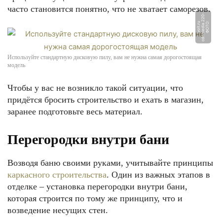
часто становится понятно, что не хватает саморезов.
-
Ф
О
Т
О:
c
d
n
m
e
di
a.
2
2
0
v
ol
t.
r
u
Используйте стандартную дисковую пилу, вам не нужна самая дорогостоящая
модель
Чтобы у вас не возникло такой ситуации, что
придётся бросить строительство и ехать в магазин,
заранее подготовьте весь материал.
Перегородки внутри бани
Возводя баню своими руками, учитывайте принципы
каркасного строительства
. Один из важных этапов в
отделке – установка перегородки внутри бани,
которая строится по тому же принципу, что и
возведение несущих стен.