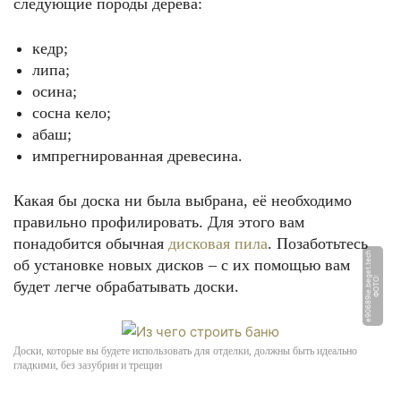
следующие породы дерева:
кедр;
липа;
осина;
сосна кело;
абаш;
импрегнированная древесина.
Какая бы доска ни была выбрана, её необходимо
правильно профилировать. Для этого вам
понадобится обычная
дисковая пила
. Позаботьтесь
h
об установке новых дисков – с их помощью вам
Ф
О
Т
О:
e
9
0
6
8
9i
e.
b
e
g
e
t.
t
e
c
будет легче обрабатывать доски.
Доски, которые вы будете использовать для отделки, должны быть идеально
гладкими, без зазубрин и трещин