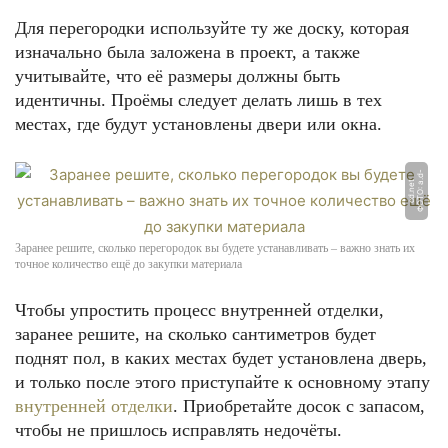
Для перегородки используйте ту же доску, которая
изначально была заложена в проект, а также
учитывайте, что её размеры должны быть
идентичны. Проёмы следует делать лишь в тех
местах, где будут установлены двери или окна.
Ф
О
Т
О:
d
-
c
d.
n
e
a.
t
Заранее решите, сколько перегородок вы будете устанавливать – важно знать их
точное количество ещё до закупки материала
Чтобы упростить процесс внутренней отделки,
заранее решите, на сколько сантиметров будет
поднят пол, в каких местах будет установлена дверь,
и только после этого приступайте к основному этапу
внутренней отделки
. Приобретайте досок с запасом,
чтобы не пришлось исправлять недочёты.