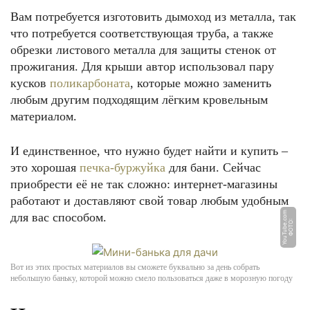
Вам потребуется изготовить дымоход из металла, так
что потребуется соответствующая труба, а также
обрезки листового металла для защиты стенок от
прожигания. Для крыши автор использовал пару
кусков
поликарбоната
, которые можно заменить
любым другим подходящим лёгким кровельным
материалом.
И единственное, что нужно будет найти и купить –
это хорошая
печка-буржуйка
для бани. Сейчас
приобрести её не так сложно: интернет-магазины
работают и доставляют свой товар любым удобным
m
для вас способом.
Ф
О
Т
О:
Y
o
u
T
u
b
e.
c
o
Вот из этих простых материалов вы сможете буквально за день собрать
небольшую баньку, которой можно смело пользоваться даже в морозную погоду