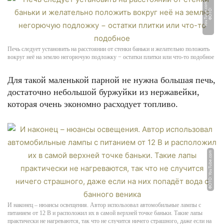
m
Ф
О
Т
О:
Y
o
u
T
u
b
e.
c
o
Печь следует установить на расстоянии от стенки баньки и желательно положить
вокруг неё на землю негорючую подложку − остатки плитки или что-то подобное
Для такой маленькой парной не нужна большая печь,
достаточно небольшой буржуйки из нержавейки,
которая очень экономно расходует топливо.
ФОТО: YouTube.com
И наконец – нюансы освещения. Автор использовал автомобильные лампы с
питанием от 12 В и расположил их в самой верхней точке баньки. Такие лапы
практически не нагреваются, так что не случится ничего страшного, даже если на