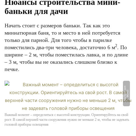
Нюансы строительства мини-
баньки для дачи
Начать стоит с размеров баньки. Так как это
миниатюрная баня, то и место в ней потребуется
только для парной. Для того чтобы в парилке
2
поместились два-три человека, достаточно 6 м
. По
ширине – 2 м, чтобы поместилась лавка, и по длине
– 3 м, чтобы вы не оказались слишком близко к
печке.
m
Ф
О
Т
О:
Y
o
u
T
u
b
e.
c
o
Важный момент – определиться с высотой конструкции. Ориентируйтесь на свой
рост. В самой верхней части сооружения нужно не меньше 2 м, чтобы не задевать
головой приборы освещения