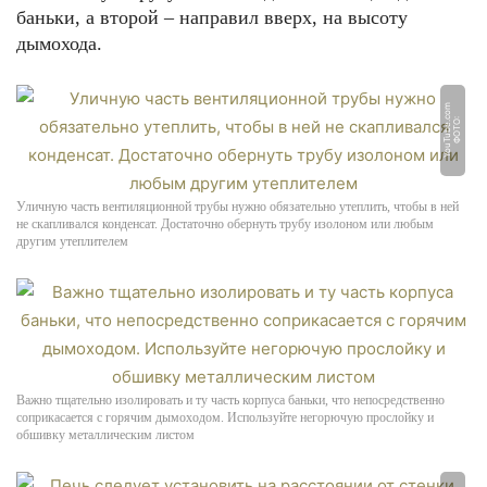
баньки, а второй – направил вверх, на высоту
дымохода.
m
Ф
О
Т
О:
Y
o
u
T
u
b
e.
c
o
Уличную часть вентиляционной трубы нужно обязательно утеплить, чтобы в ней
не скапливался конденсат. Достаточно обернуть трубу изолоном или любым
другим утеплителем
Важно тщательно изолировать и ту часть корпуса баньки, что непосредственно
соприкасается с горячим дымоходом. Используйте негорючую прослойку и
обшивку металлическим листом