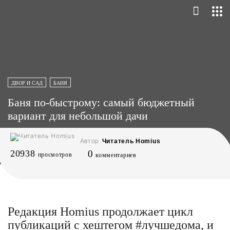
ДВОР И САД
БАНЯ
Баня по-быстрому: самый бюджетный
вариант для небольшой дачи
Автор
Читатель Homius
20938
0
просмотров
комментариев
Редакция Homius продолжает цикл
публикаций с хештегом #лучшедома, и