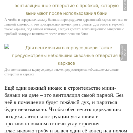
А чтобы в перерывах между банными процедурами деревянный каркас не гнил от
лишней влажности, это пространство можно проветривать. Для этого в верхней
точке каркаса, под самым коньком, следует сделать вентиляционное отверстие с
пробкой, которую вынимают после использования бани
m
Ф
О
Т
О:
Y
o
u
T
u
b
e.
c
o
Для вентиляции в корпусе двери также предусмотрены небольшие сквозные
отверстия в каркасе
Ещё один важный нюанс в строительстве мини-
баньки на даче – это вентиляция самой парной. Без
неё в помещении будет тяжёлый дух, и париться
будет невозможно. Чтобы обеспечить циркуляцию
воздуха, автор конструкции установил в
противоположном от печи углу строения
пластиковую трубу и вывел один её конец над полом