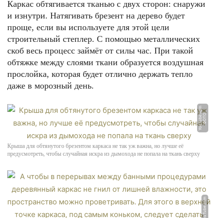
Каркас обтягивается тканью с двух сторон: снаружи
и изнутри. Натягивать брезент на дерево будет
проще, если вы используете для этой цели
строительный степлер. С помощью металлических
скоб весь процесс займёт от силы час. При такой
обтяжке между слоями ткани образуется воздушная
прослойка, которая будет отлично держать тепло
даже в морозный день.
m
Ф
О
Т
О:
Y
o
u
T
u
b
e.
c
o
Крыша для обтянутого брезентом каркаса не так уж важна, но лучше её
предусмотреть, чтобы случайная искра из дымохода не попала на ткань сверху
ФОТО: YouTube.com