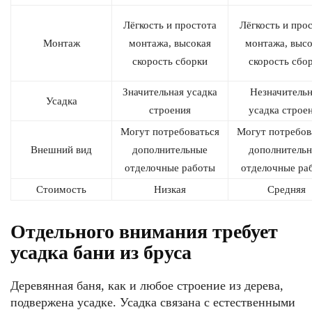
Лёгкость и простота
Лёгкость и про
Монтаж
монтажа, высокая
монтажа, высо
скорость сборки
скорость сбо
Значительная усадка
Незначитель
Усадка
строения
усадка строе
Могут потребоваться
Могут потребов
Внешний вид
дополнительные
дополнитель
отделочные работы
отделочные ра
Стоимость
Низкая
Средняя
Отдельного внимания требует
усадка бани из бруса
Деревянная баня, как и любое строение из дерева,
подвержена усадке. Усадка связана с естественными