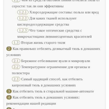
1.2
Чем из средств бытовой химии отбелить тюль от
серости: так ли они эффективны
1.2.1
Хлорсодержащие составы: польза или вред
1.2.2
Для каких тканей используют
кислородосодержащие средства
1.2.3
Что такое оптические средства с
микрочастицами люминесцентных красителей
1.3
Вторая жизнь старого тюля
2
Как правильно отбелить деликатный тюль в домашних
условиях
2.1
Бережное отбеливание вуали и микровуали
2.2
Температурное ограничение для органзы и
полиэстера
2.3
Самый щадящий способ, как отбелить
капроновый тюль в домашних условиях
3
Как отбелить тюль в стиральной машине-автомате
4
Как отбелить тюль в домашних условиях:
рекомендации нашей редакции