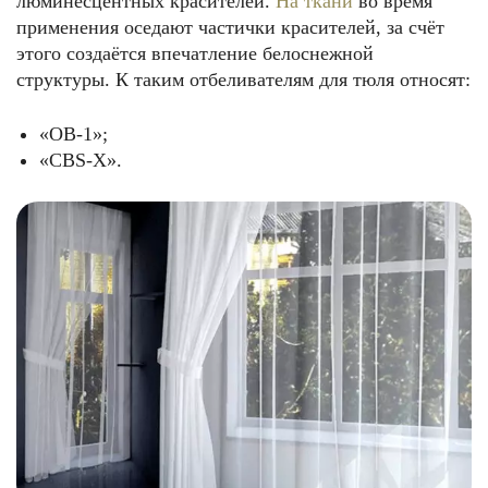
люминесцентных красителей.
На ткани
во время
применения оседают частички красителей, за счёт
этого создаётся впечатление белоснежной
структуры. К таким отбеливателям для тюля относят:
«ОВ-1»;
«СВS-Х».