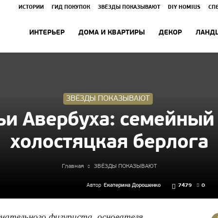
ИСТОРИИ
ГИД ПОКУПОК
ЗВЁЗДЫ ПОКАЗЫВАЮТ
DIY HOMIUS
СП
ИНТЕРЬЕР
ДОМА И КВАРТИРЫ
ДЕКОР
ЛАНД
ЗВЁЗДЫ ПОКАЗЫВАЮТ
и Авербуха: семейный
холостяцкая берлога
Главная
ЗВЁЗДЫ ПОКАЗЫВАЮТ
Автор
Екатерина Дорошенко
7479
0
ечательного фигуриста, основателя