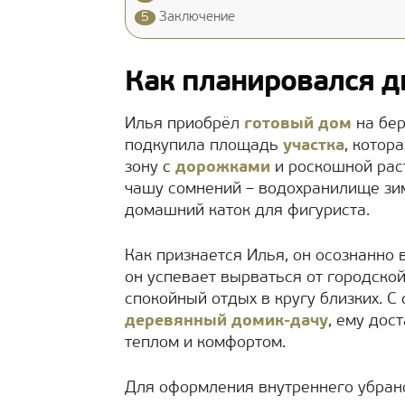
5
Заключение
Как планировался д
Илья приобрёл
готовый дом
на бер
подкупила площадь
участка
, котор
зону с
дорожками
и роскошной рас
чашу сомнений – водохранилище зи
домашний каток для фигуриста.
Как признается Илья, он осознанно 
он успевает вырваться от городской
спокойный отдых в кругу близких. С
деревянный домик-дачу
, ему дос
теплом и комфортом.
Для оформления внутреннего убран