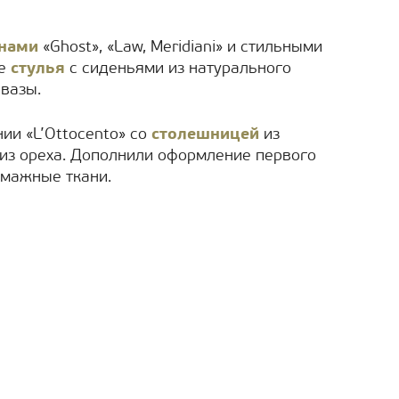
нами
«Ghost», «Law, Meridiani» и стильными
ые
стулья
с сиденьями из натурального
вазы.
ии «L’Ottocento» со
столешницей
из
из ореха. Дополнили оформление первого
умажные ткани.