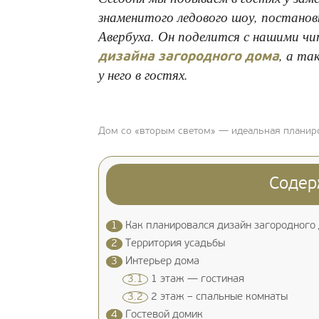
знаменитого ледового шоу, постанов
Авербуха. Он поделится с нашими ч
, а та
дизайна загородного дома
у него в гостях.
Дом со «вторым светом» — идеальная планир
Содер
1
Как планировался дизайн загородного
2
Территория усадьбы
3
Интерьер дома
3.1
1 этаж — гостиная
3.2
2 этаж – спальные комнаты
4
Гостевой домик