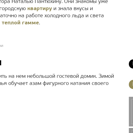
тора Наталью Пантюхину. Они знакомы уже
о городскую
квартиру
и знала вкусы и
аточно на работе холодного льда и света
в
теплой гамме
.
ри
ы
ить на нем небольшой гостевой домик. Зимой
лья обучает азам фигурного катания своего