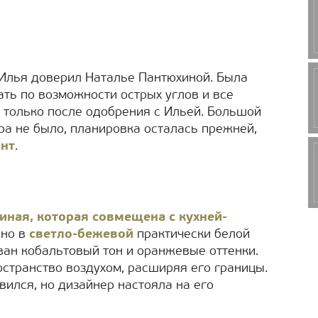
 Илья доверил Наталье Пантюхиной. Была
ать по возможности острых углов и все
только после одобрения с Ильей. Большой
ра не было, планировка осталась прежней,
онт
.
иная, которая совмещена с кухней-
ено в
светло-бежевой
практически белой
ван кобальтовый тон и оранжевые оттенки.
остранство воздухом, расширяя его границы.
вился, но дизайнер настояла на его