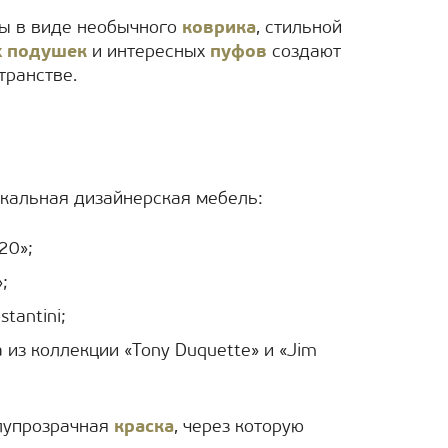
ы в виде необычного
коврика
, стильной
х подушек
и интересных
пуфов
создают
транстве.
кальная дизайнерская мебель:
20»;
;
tantini;
 из коллекции «Tony Duquette» и «Jim
лупрозрачная
краска
, через которую