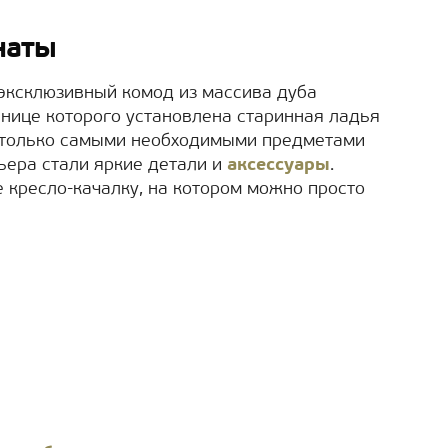
наты
 эксклюзивный комод из массива дуба
шнице которого установлена старинная ладья
 только самыми необходимыми предметами
ьера стали яркие детали и
аксессуары
.
е кресло-качалку, на котором можно просто