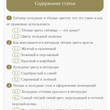
Содержание статьи
1
Таблица холодных и тёплых цветов: что это такое и как
её правильно использовать
1.1
Тёплые цвета таблицы — это какие?
1.2
Цвета холодной палитры
2
Как вписываются в интерьер тёплые цвета красок
2.1
Жёлтый и оранжевый
2.2
Бежевый и персиковый
2.3
Красный и кофейный
3
Холодные цвета в интерьере
3.1
Серебристый и синий
3.2
Сиреневый и зелёный
4
Тёплые и холодные тона в оформлении помещений
4.1
Холодные оттенки красного в интерьере
4.2
Самый тёплый синий цвет, переходящий в оттенок
морской волны