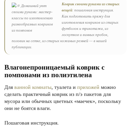
Коврик своими руками из старых
вещей
: пошаговая инструкция.
Как подготовить пряжу для
изготовления ковриков из старых
футболок и трикотажа, из
лоскутков и винных пробок,
половик на сетке, из старых кожаных ремней — в нашей
публикации.
Влагонепроницаемый коврик с
помпонами из полиэтилена
Для
ванной комнаты
, туалета и
прихожей
можно
сделать практичный коврик из п/э пакетов для
мусора или обычных цветных «маечек», поскольку
они не боятся влаги.
Пошаговая инструкция.