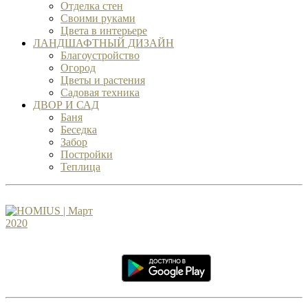
Отделка стен
Своими руками
Цвета в интерьере
ЛАНДШАФТНЫЙ ДИЗАЙН
Благоустройство
Огород
Цветы и растения
Садовая техника
ДВОР И САД
Баня
Беседка
Забор
Постройки
Теплица
ЖУРНАЛ HOMIUS
Идеи и предложения отправляйте
на
info@homius.ru