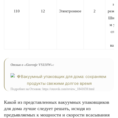
ин
110
12
Электронное
2
режим
Шнур
м уб
спе
ваку
Отзыв о «Gorenje VS110W»:
Подробнее на Отзовик: https://otzovik.com/review_1841659.html
Какой из представленных вакуумных упаковщиков
для дома лучше следует решать, исходя из
предъявляемых к мощности и скорости всасывания