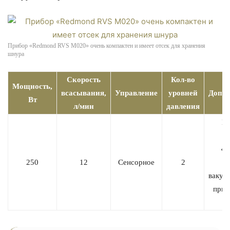
Прибор «Redmond RVS M020» очень компактен и имеет отсек для хранения
шнура
Скорость
Кол-во
Мощность,
всасывания,
Управление
уровней
Допол
Вт
л/мин
давления
На
р
«Т
250
12
Сенсорное
2
к
вакуу
при 
к