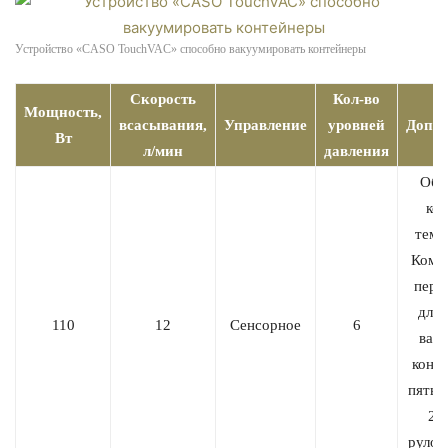
Устройство «CASO TouchVAC» способно вакуумировать контейнеры
Скорость
Кол-во
Мощность,
всасывания,
Управление
уровней
Допол
Вт
л/мин
давления
Обо
ко
темп
Комп
пере
для 
110
12
Сенсорное
6
вак
конт
пятью
20
рулон