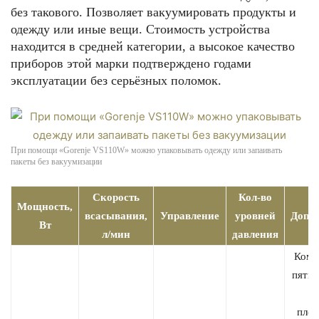
без такового. Позволяет вакуумировать продукты и
одежду или иные вещи. Стоимость устройства
находится в средней категории, а высокое качество
приборов этой марки подтверждено годами
эксплуатации без серьёзных поломок.
При помощи «Gorenje VS110W» можно упаковывать одежду или запаивать
пакеты без вакуумизации
Скорость
Кол-во
Мощность,
всасывания,
Управление
уровней
Допо
Вт
л/мин
давления
Комп
пятью
2
плён