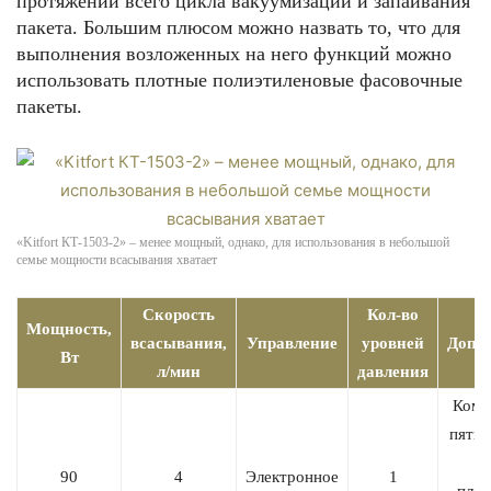
протяжении всего цикла вакуумизации и запаивания
пакета. Большим плюсом можно назвать то, что для
выполнения возложенных на него функций можно
использовать плотные полиэтиленовые фасовочные
пакеты.
«Kitfort КТ-1503-2» – менее мощный, однако, для использования в небольшой
семье мощности всасывания хватает
Скорость
Кол-во
Мощность,
всасывания,
Управление
уровней
Допо
Вт
л/мин
давления
Комп
пятью
2
90
4
Электронное
1