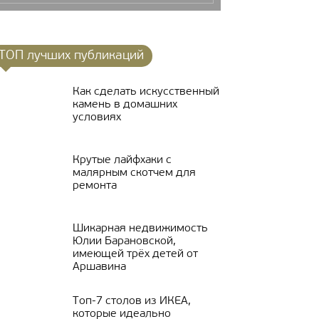
ТОП лучших публикаций
Как сделать искусственный
камень в домашних
условиях
Крутые лайфхаки с
малярным скотчем для
ремонта
Шикарная недвижимость
Юлии Барановской,
имеющей трёх детей от
Аршавина
Топ-7 столов из ИКЕА,
которые идеально