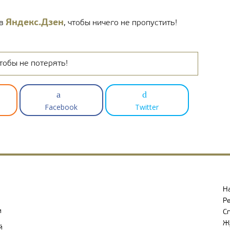
Яндекс.Дзен
 в
, чтобы ничего не пропустить!
тобы не потерять!
Facebook
Twitter
Н
Р
и
С
Ж
й