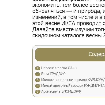
экономить, тем более весно
обновляться — и природа, и
изменений, в том числе и в
этой весне ИКЕА проводит 
Давайте вместе изучим топ
скидочном каталоге весны 
Содер
1
Навесная полка ЛАКК
2
Ваза ГРАДВИС
3
Модное настольное зеркало КАРМСУН
4
Милый цветочный горшок РУНДМИНТА
5
Аромасвеча БЛОМДОРФ