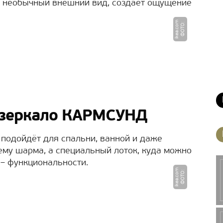
т необычный внешний вид, создает ощущение
m
Ф
О
Т
О
:
i
k
e
a.
c
o
 зеркало КАРМСУНД
 подойдёт для спальни, ванной и даже
ему шарма, а специальный лоток, куда можно
 – функциональности.
m
Ф
О
Т
О
:
i
k
e
a.
c
o