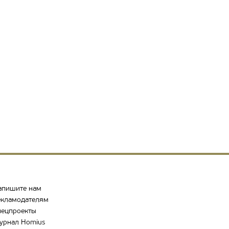
апишите нам
екламодателям
пецпроекты
урнал Homius