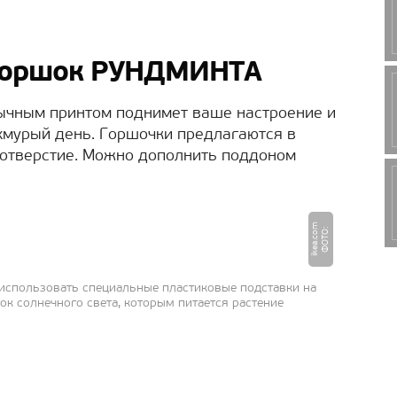
горшок РУНДМИНТА
ычным принтом поднимет ваше настроение и
хмурый день. Горшочки предлагаются в
 отверстие. Можно дополнить поддоном
m
Ф
О
Т
О
:
i
k
e
a.
c
o
 использовать специальные пластиковые подставки на
ок солнечного света, которым питается растение