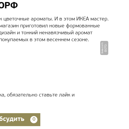
ДОРФ
ак цветочные ароматы. И в этом ИКЕА мастер.
 магазин приготовил новые формованные
изайн и тонкий ненавязчивый аромат
покупаемых в этом весеннем сезоне.
m
Ф
О
Т
О
:
i
k
e
a.
c
o
а, обязательно ставьте лайк и
бсудить
0