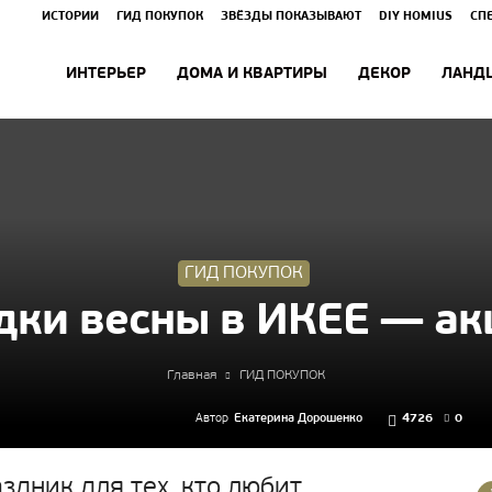
ИСТОРИИ
ГИД ПОКУПОК
ЗВЁЗДЫ ПОКАЗЫВАЮТ
DIY HOMIUS
СП
ИНТЕРЬЕР
ДОМА И КВАРТИРЫ
ДЕКОР
ЛАНД
ГИД ПОКУПОК
дки весны в ИКЕЕ — ак
Главная
ГИД ПОКУПОК
Автор
Екатерина Дорошенко
4726
0
здник для тех, кто любит