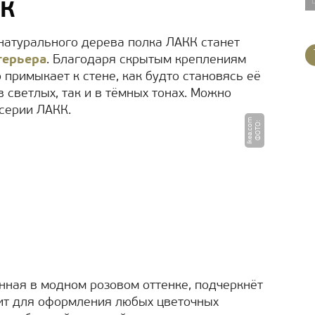
КК
 натурального дерева полка ЛАКК станет
терьера
. Благодаря скрытым креплениям
примыкает к стене, как будто становясь её
 светлых, так и в тёмных тонах. Можно
серии ЛАКК.
m
Ф
О
Т
О
:
i
k
e
a.
c
o
ная в модном розовом оттенке, подчеркнёт
ит для оформления любых цветочных